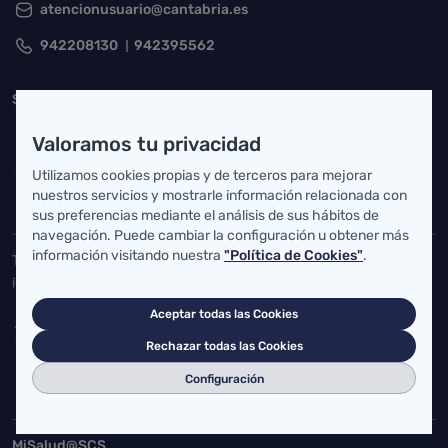
atencionusuario@cantabria.es
942208130
942395562
Servicio Cántabro de Salud
Cardenal Herrera Oria, S/N 39011 Santander, Cantabria
Valoramos tu privacidad
buzgen.dg@scsalud.es
Utilizamos cookies propias y de terceros para mejorar
nuestros servicios y mostrarle información relacionada con
942202770
942202772
sus preferencias mediante el análisis de sus hábitos de
navegación. Puede cambiar la configuración u obtener más
información visitando nuestra
"Política de Cookies"
.
Toda la actualidad de Salud Cantabria en las redes sociales.
¡Síguenos!
Aceptar todas las Cookies
Rechazar todas las Cookies
Configuración
Accesos directos
MiSalud@SCS