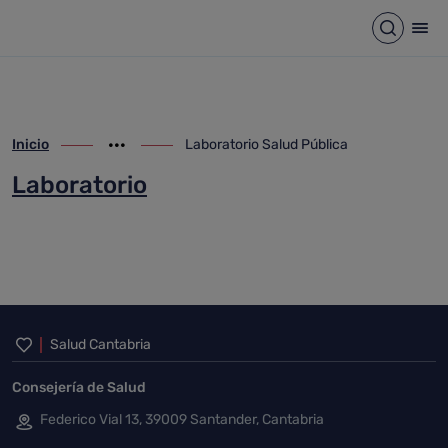
Laboratorio Salud Pública
Saltar al contenido principal
Abrir b
Abr
Inicio
Laboratorio Salud Pública
ir-a inicio
Mostrar opciones del camino de migas
ir-a Laboratorio Salud Pública
Laboratorio
Inicio del pie de página
Salud Cantabria
Consejería de Salud
Federico Vial 13, 39009 Santander, Cantabria