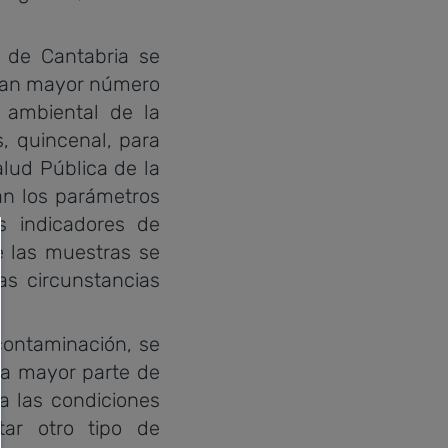
 de Cantabria se
entan mayor número
d ambiental de la
, quincenal, para
lud Pública de la
an los parámetros
os indicadores de
e las muestras se
as circunstancias
contaminación, se
La mayor parte de
a las condiciones
ar otro tipo de