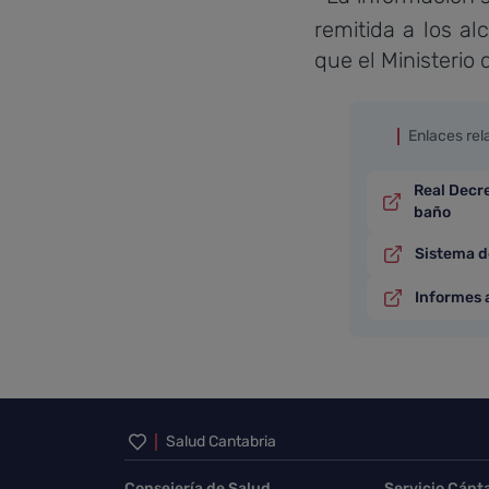
remitida a los al
que el Ministerio
Enlaces re
Real Decre
baño
Sistema d
Informes 
Inicio del pie de página
Salud Cantabria
Consejería de Salud
Servicio Cánt