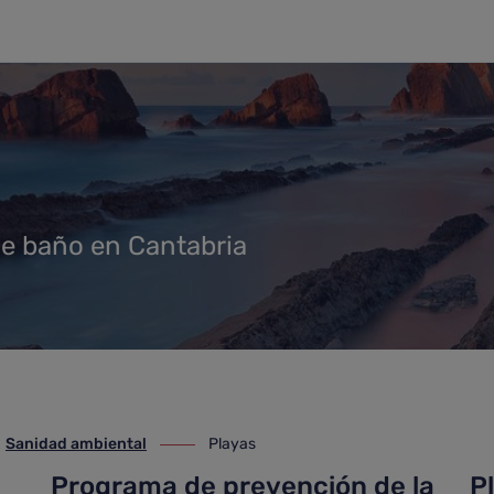
 de baño en Cantabria
Sanidad ambiental
Playas
anidad ambiental
ir-a Playas
Programa de prevención de la
P