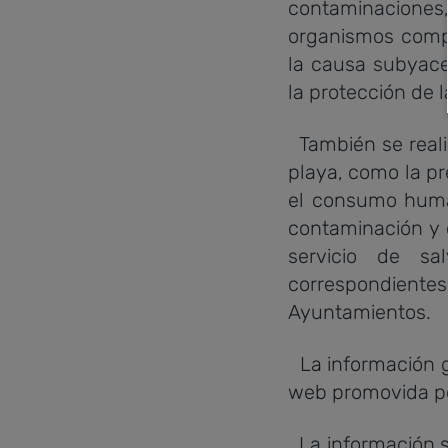
contaminaciones,
organismos compe
la causa subyace
la protección de l
También se reali
playa, como la pr
el consumo human
contaminación y 
servicio de sa
correspondien
Ayuntamientos.
La información g
web promovida por
La información s