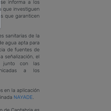
 se informa a los
a que investiguen
as que garanticen
 sanitarias de la
 de agua apta para
cia de fuentes de
 señalización, el
s junto con las
unicadas a los
 en la aplicación
minada
NAYADE
.
ño de Cantabria es