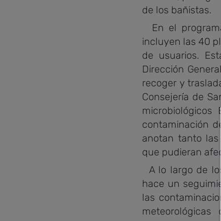
de los bañistas.
En el programa 
incluyen las 40 p
de usuarios. Est
Dirección Genera
recoger y trasla
Consejería de Sa
microbiológicos 
contaminación de
anotan tanto las
que pudieran afec
A lo largo de lo
hace un seguimie
las contaminacio
meteorológicas 