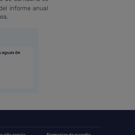
 del informe anual
ea.
as aguas de
ar cita previa
Farmacias de guardia