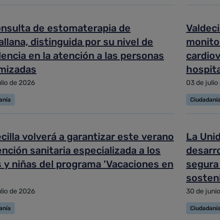
onsulta de estomaterapia de
Valdeci
allana, distinguida por su nivel de
monitor
encia en la atención a las personas
cardiov
mizadas
hospita
ulio de 2026
03 de julio
anía
Ciudadaní
cilla volverá a garantizar este verano
La Unid
ención sanitaria especializada a los
desarro
s y niñas del programa 'Vacaciones en
segura 
sosteni
ulio de 2026
30 de juni
anía
Ciudadaní