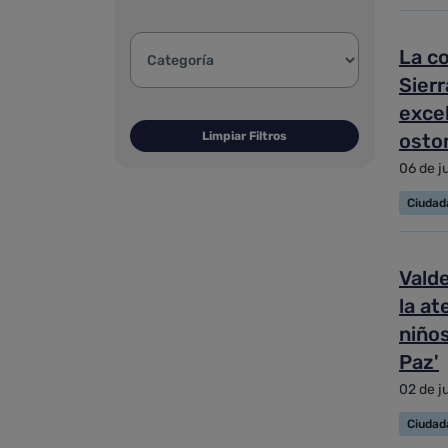
Categoría de la noticia:
La c
Sierr
excel
Limpiar Filtros
osto
06 de j
Ciudad
Valde
la at
niño
Paz'
02 de j
Ciudad