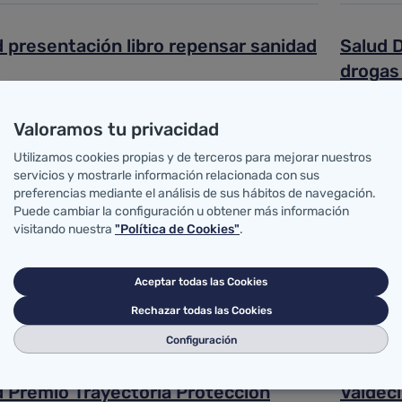
d presentación libro repensar sanidad
Salud D
drogas
unio de 2026
29 de juni
Valoramos tu privacidad
anía
Ciudadaní
Utilizamos cookies propias y de terceros para mejorar nuestros
servicios y mostrarle información relacionada con sus
te Cantabria ha iniciado la fase de
Pascual
preferencias mediante el análisis de sus hábitos de navegación.
Puede cambiar la configuración u obtener más información
miento y anuncia la creación de su
silenci
visitando nuestra
"Política de Cookies"
.
té de Participación Ciudadana
invisib
CARS
Aceptar todas las Cookies
unio de 2026
26 de juni
Rechazar todas las Cookies
anía
Ciudadaní
Configuración
d Premio Trayectoria Protección
Valdeci