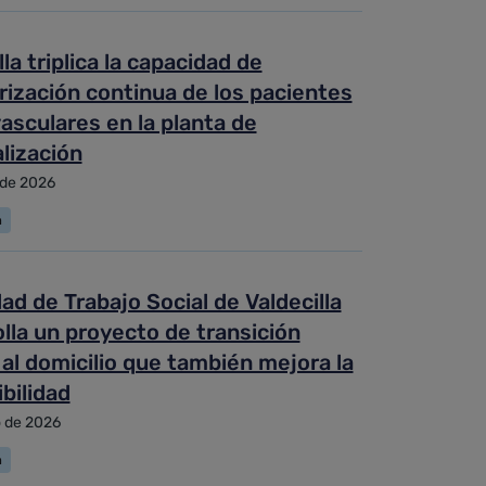
lla triplica la capacidad de
ización continua de los pacientes
asculares en la planta de
lización
 de 2026
a
ad de Trabajo Social de Valdecilla
lla un proyecto de transición
al domicilio que también mejora la
bilidad
o de 2026
a