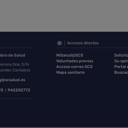
Accesos directos
abro de Salud
MiSalud@SCS
Solicit
Voluntades previas
Su opi
errera Oria, S/N
Acceso correo SCS
Portal
ander, Cantabria
Mapa sanitario
Buscad
g@scsalud.es
70
942202772