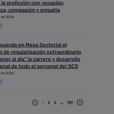
 la profesión con vocación,
nza, compasión y empatía
o de 2026
a
cuerda en Mesa Sectorial el
 de regularización extraordinario
oner al día" la carrera y desarrollo
onal de todo el personal del SCS
o de 2026
a
1
2
3
...
139
Página
Página
Página
Páginas intermedias Use TAB p
Página