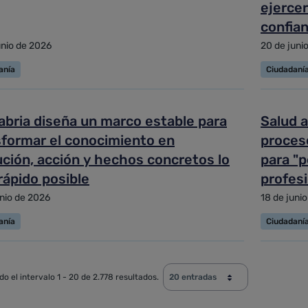
ejercer
confia
unio de 2026
20 de juni
anía
Ciudadaní
abria diseña un marco estable para
Salud a
sformar el conocimiento en
proceso
ución, acción y hechos concretos lo
para "p
rápido posible
profesi
unio de 2026
18 de juni
anía
Ciudadaní
o el intervalo 1 - 20 de 2.778 resultados.
20 entradas