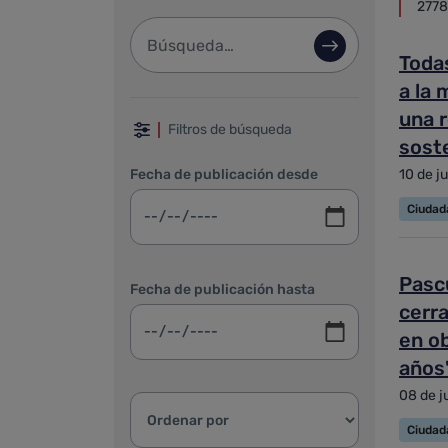
2778
Barra de búsqueda
Búsqueda avan
Toda
a la 
Filtrar por fechas, categoría 
una 
Filtros de búsqueda
sost
nece
Fecha de publicación desde
10 de j
Ciudad
Pascu
Fecha de publicación hasta
cerra
en o
años
08 de j
Ordenar resultados:
Ciudad