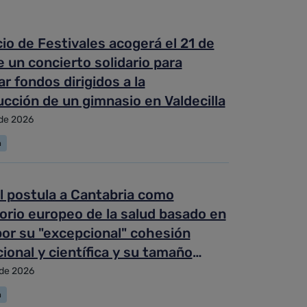
cio de Festivales acogerá el 21 de
 un concierto solidario para
r fondos dirigidos a la
cción de un gimnasio en Valdecilla
 de 2026
a
l postula a Cantabria como
orio europeo de la salud basado en
or su "excepcional" cohesión
cional y científica y su tamaño
ble
 de 2026
a