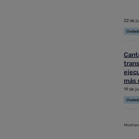
22 de j
Ciudad
Cant
tran
ejec
más 
19 de j
Ciudad
Mostrand