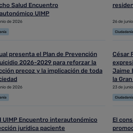
cho Salud Encuentro
reside
rautonómico UIMP
unio de 2026
26 de juni
anía
Ciudadaní
ual presenta el Plan de Prevención
César P
uicidio 2026-2029 para reforzar la
expres
ción precoz y la implicación de toda
Jaime 
ciedad
la Gran
unio de 2026
23 de juni
anía
Ciudadaní
d UIMP Encuentro interautonómico
El cons
cción jurídica paciente
promoc