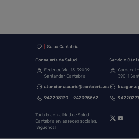
Inicio del pie de página
Salud Cantabria
Consejería de Salud
Servicio Cánt
Federico Vial 13, 39009
Cardenal H
Santander, Cantabria
39011 Sant
atencionusuario@cantabria.es
buzgen.d
942208130
942395562
9422027
Toda la actualidad de Salud
Cantabria en las redes sociales.
¡Síguenos!