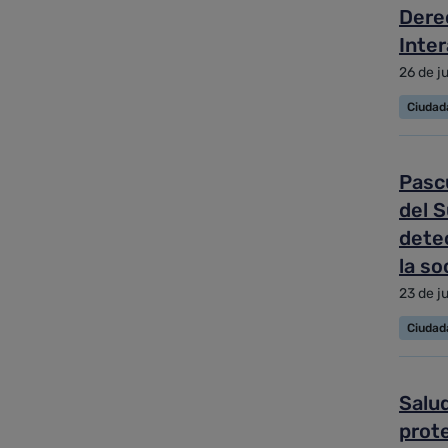
Dere
Inte
26 de j
Ciudad
Pasc
del S
detec
la so
23 de j
Ciudad
Salu
prote