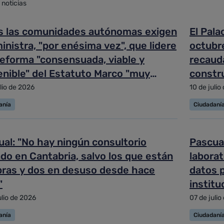
 noticias
zada
s las comunidades autónomas exigen
El Pala
ministra, "por enésima vez", que lidere
octubre
y ordenar
reforma "consensuada, viable y
recauda
enible" del Estatuto Marco "muy
constru
saria"
ulio de 2026
10 de julio
anía
Ciudadaní
al: "No hay ningún consultorio
Pascua
do en Cantabria, salvo los que están
laborat
bras y dos en desuso desde hace
datos p
"
institu
maneja
ulio de 2026
07 de julio
anía
Ciudadaní