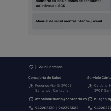
sanitario en las unidades de conductas
adictivas del SCS
Manual de salud mental infanto-juvenil
Inicio del pie de página
Salud Cantabria
Consejería de Salud
Servicio Cánt
Federico Vial 13, 39009
Cardenal H
Santander, Cantabria
39011 Sant
atencionusuario@cantabria.es
buzgen.d
942208130
942395562
9422027