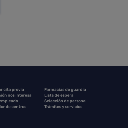
ar cita previa
Farmacias de guardia
nión nos interesa
Lista de espera
 empleado
Selección de personal
or de centros
Trámites y servicios