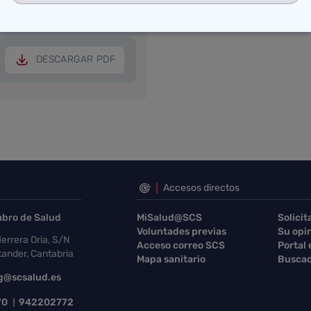
DESCARGAR PDF
DESCARGAR PDF
Accesos directos
abro de Salud
MiSalud@SCS
Solicit
Voluntades previas
Su opi
errera Oria, S/N
Acceso correo SCS
Portal
ander, Cantabria
Mapa sanitario
Buscad
g@scsalud.es
70
942202772