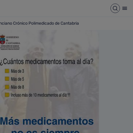
 Cantabria
Abrir b
Abr
nciano Crónico Polimedicado de Cantabria
 Anciano Crónico Polimedicado de Cantabria