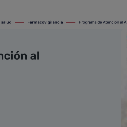
iano Crónico Polimedicado de
 salud
Farmacovigilancia
Programa de Atención al A
alud
ir-a Farmacovigilancia
ir-a Programa de Atención al
ción al