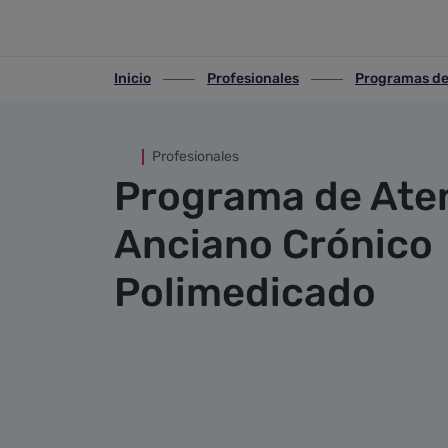
Programa de Atención al Anc
Saltar al contenido principal
Inicio
Profesionales
Programas de
ir-a inicio
ir-a Profesionales
ir-a Programas de s
Profesionales
Programa de Aten
Anciano Crónico
Polimedicado