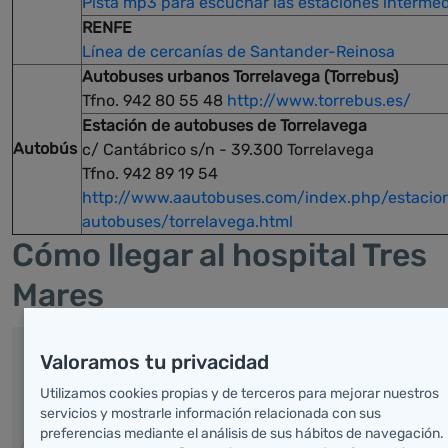
Pista mp3 para escuchar las estaciones interme
RENFE
Línea de cercanías de Santander-Reinosa
Autobuses urbanos Torrelavega (Torrebus)
Tfno. 942 80 55 48
http://www.torrebus.es/
Estación de autobuses de Torrelavega
Autobús
c/ Cantábrico s/n - 39.300 Torrelavega
Tfno. 942 89 19 54
http://www.aautobuses.com/index.php/estacio
autobuses/torrelavega.html
Cómo llegar al hospital Tres
Mares
Valoramos tu privacidad
Utilizamos cookies propias y de terceros para mejorar nuestros
servicios y mostrarle información relacionada con sus
preferencias mediante el análisis de sus hábitos de navegación.