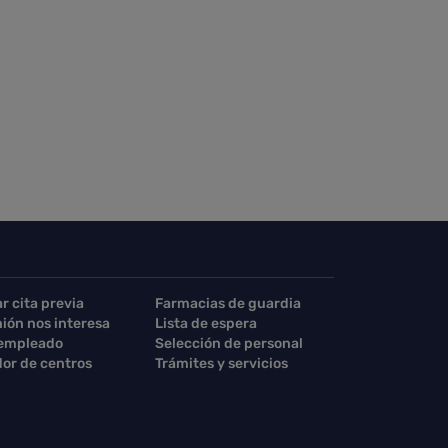
ar cita previa
Farmacias de guardia
nión nos interesa
Lista de espera
 empleado
Selección de personal
or de centros
Trámites y servicios