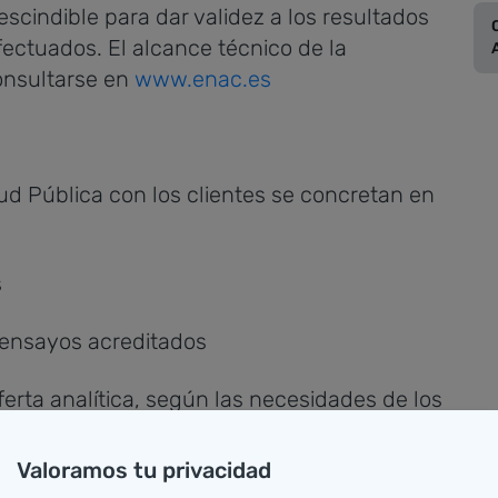
escindible para dar validez a los resultados
efectuados. El alcance técnico de la
consultarse en
www.enac.es
ud Pública con los clientes se concretan en
s
s ensayos acreditados
ferta analítica, según las necesidades de los
Valoramos tu privacidad
ntífico y experiencia en materia de salud