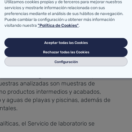
Utilizamos cookies propias y de terceros para mejorar nuestros
iental
servicios y mostrarle información relacionada con sus
preferencias mediante el análisis de sus hábitos de navegación.
Puede cambiar la configuración u obtener más información
n los clientes y la difusión de las
visitando nuestra
"Política de Cookies"
.
Aceptar todas las Cookies
investigación
Rechazar todas las Cookies
Configuración
o abarca la seguridad alimentaria y la
uestras analizadas son muestras de
mo productos intermedios y acabados,
y aguas de playas y piscinas, además de
ntales.
líticas, el Servicio de laboratorio se