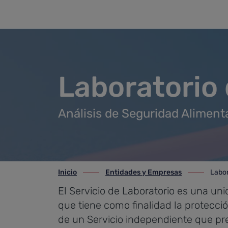
Laboratorio de Salud Pública
Saltar al contenido principal
Laboratorio 
Análisis de Seguridad Aliment
Inicio
Entidades y Empresas
Labor
ir-a inicio
ir-a Entidades y Empresas
ir-a Laborat
El Servicio de Laboratorio es una un
que tiene como finalidad la protecci
de un Servicio independiente que pr