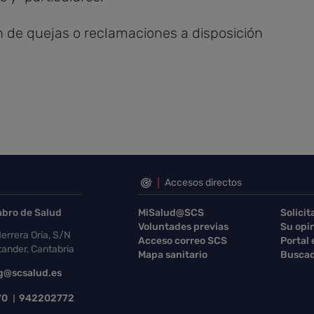
n de quejas o reclamaciones a disposición
Accesos directos
abro de Salud
MiSalud@SCS
Solicit
Voluntades previas
Su opi
errera Oria, S/N
Acceso correo SCS
Portal
ander, Cantabria
Mapa sanitario
Buscad
g@scsalud.es
70
942202772