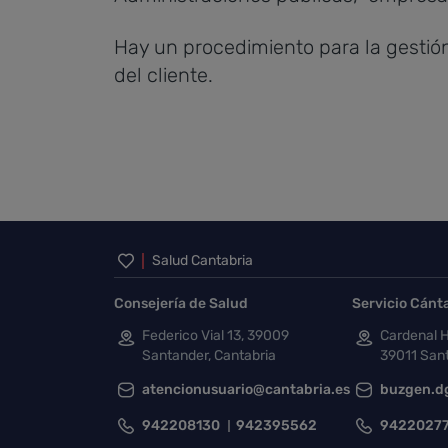
Hay un procedimiento para la gestió
del cliente.
Inicio del pie de página
Salud Cantabria
Consejería de Salud
Servicio Cánt
Federico Vial 13, 39009
Cardenal H
Santander, Cantabria
39011 Sant
atencionusuario@cantabria.es
buzgen.d
942208130
942395562
9422027