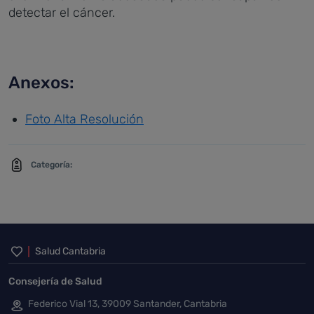
detectar el cáncer.
Anexos:
Foto Alta Resolución
Categoría:
Inicio del pie de página
Salud Cantabria
Consejería de Salud
Federico Vial 13, 39009 Santander, Cantabria