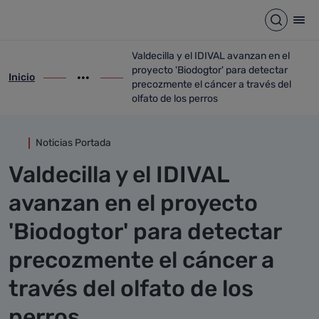
Detalle noticia
Saltar al contenido principal
Abrir b
Abr
Valdecilla y el IDIVAL avanzan en el
proyecto 'Biodogtor' para detectar
Inicio
ir-a inicio
Mostrar opciones del camino de migas
ir-a Valdecilla y el IDIVAL avanzan en el 
precozmente el cáncer a través del
olfato de los perros
Noticias Portada
Valdecilla y el IDIVAL
avanzan en el proyecto
'Biodogtor' para detectar
precozmente el cáncer a
través del olfato de los
perros