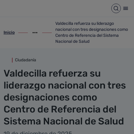
Detalle noticia
Saltar al contenido principal
Abrir b
Abr
Valdecilla refuerza su liderazgo
nacional con tres designaciones como
Inicio
ir-a inicio
Mostrar opciones del camino de migas
ir-a Valdecilla refuerza su liderazgo na
Centro de Referencia del Sistema
Nacional de Salud
Ciudadanía
Valdecilla refuerza su
liderazgo nacional con tres
designaciones como
Centro de Referencia del
Sistema Nacional de Salud
19 de diciembre de 2025