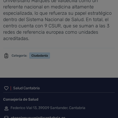
Universitario Marqués de Valdecilla como un
referente nacional en medicina altamente
especializada, lo que refuerza su papel estratégico
dentro del Sistema Nacional de Salud. En total, el
centro cuenta con 9 CSUR, que se suman a las 3
redes de referencia europea como unidades
acreditadas.
Categoría:
Ciudadanía
Inicio del pie de página
Salud Cantabria
Consejería de Salud
Federico Vial 13, 39009 Santander, Cantabria
atencionusuario@cantabria.es