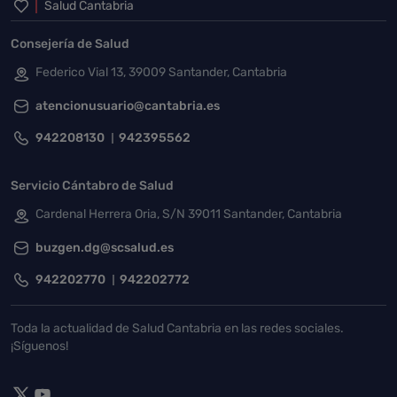
Inicio del pie de página
Salud Cantabria
Consejería de Salud
Federico Vial 13, 39009 Santander, Cantabria
atencionusuario@cantabria.es
942208130
942395562
Servicio Cántabro de Salud
Cardenal Herrera Oria, S/N 39011 Santander, Cantabria
buzgen.dg@scsalud.es
942202770
942202772
Toda la actualidad de Salud Cantabria en las redes sociales.
¡Síguenos!