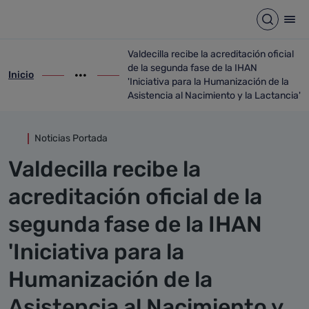
Detalle noticia
Saltar al contenido principal
Abrir b
Abr
Valdecilla recibe la acreditación oficial
de la segunda fase de la IHAN
Inicio
ir-a inicio
Mostrar opciones del camino de migas
ir-a Valdecilla recibe la acreditación ofi
'Iniciativa para la Humanización de la
Asistencia al Nacimiento y la Lactancia'
Noticias Portada
Valdecilla recibe la
acreditación oficial de la
segunda fase de la IHAN
'Iniciativa para la
Humanización de la
Asistencia al Nacimiento y