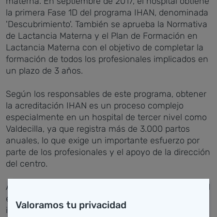
materna. En septiembre de 2017, el hospital obtiene
la primera Fase 1D del programa IHAN, denominada
'Descubrimiento'. También se aprueba la Normativa
de Lactancia Materna y el Plan de Formación en
Lactancia Materna con el objetivo de completar la
formación de todos los profesionales implicados en
un plazo de 3 años.
Según los responsables de este programa, obtener
la acreditación IHAN es un proceso complejo
especialmente en un hospital de tercer nivel como
Valdecilla, ya que registra más de 3.000 partos
anuales, lo que exige un importante esfuerzo por
parte de los profesionales y el apoyo de la dirección
del centro.
Además, la puesta en marcha de la estrategia IHAN
en Valdecilla está suponiendo un importante
Valoramos tu privacidad
impulso para la mejora de las prácticas de todas las