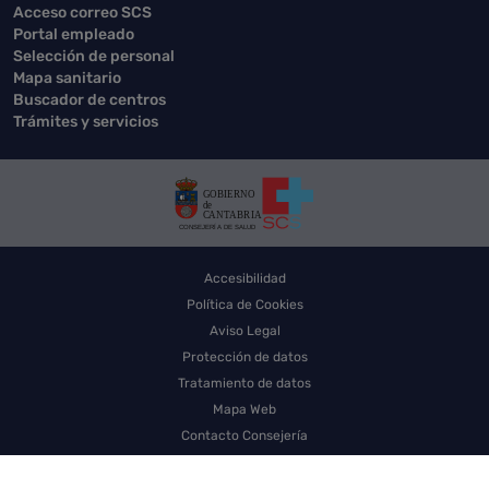
Acceso correo SCS
Portal empleado
Selección de personal
Mapa sanitario
Buscador de centros
Trámites y servicios
Accesibilidad
Política de Cookies
Aviso Legal
Protección de datos
Tratamiento de datos
Mapa Web
Contacto Consejería
Contacto SCS
Sello electrónico