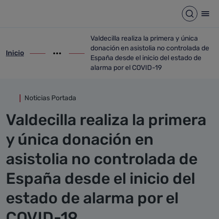
Detalle noticia
Saltar al contenido principal
Abrir b
Abr
Valdecilla realiza la primera y única
donación en asistolia no controlada de
Inicio
ir-a inicio
Mostrar opciones del camino de migas
ir-a Valdecilla realiza la primera y únic
España desde el inicio del estado de
alarma por el COVID-19
Noticias Portada
Valdecilla realiza la primera
y única donación en
asistolia no controlada de
España desde el inicio del
estado de alarma por el
COVID-19