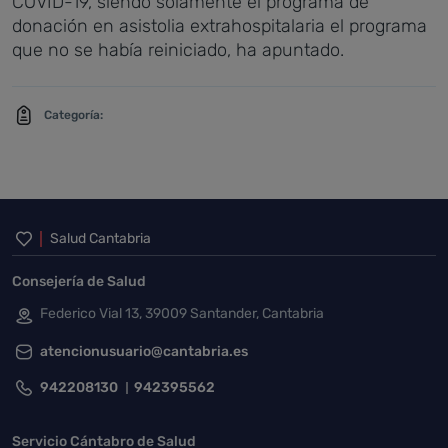
COVID-19, siendo solamente el programa de
donación en asistolia extrahospitalaria el programa
que no se había reiniciado, ha apuntado.
Categoría:
Inicio del pie de página
Salud Cantabria
Consejería de Salud
Federico Vial 13, 39009 Santander, Cantabria
atencionusuario@cantabria.es
942208130
942395562
Servicio Cántabro de Salud