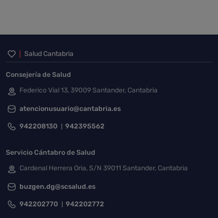
Inicio del pie de página
Salud Cantabria
Consejería de Salud
Federico Vial 13, 39009 Santander, Cantabria
atencionusuario@cantabria.es
942208130
942395562
Servicio Cántabro de Salud
Cardenal Herrera Oria, S/N 39011 Santander, Cantabria
buzgen.dg@scsalud.es
942202770
942202772