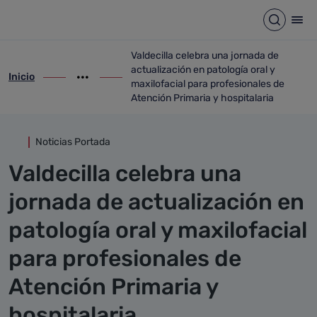
Detalle noticia
Saltar al contenido principal
Abrir b
Abr
Valdecilla celebra una jornada de
actualización en patología oral y
Inicio
ir-a inicio
Mostrar opciones del camino de migas
ir-a Valdecilla celebra una jornada de ac
maxilofacial para profesionales de
Atención Primaria y hospitalaria
Noticias Portada
Valdecilla celebra una
jornada de actualización en
patología oral y maxilofacial
para profesionales de
Atención Primaria y
hospitalaria