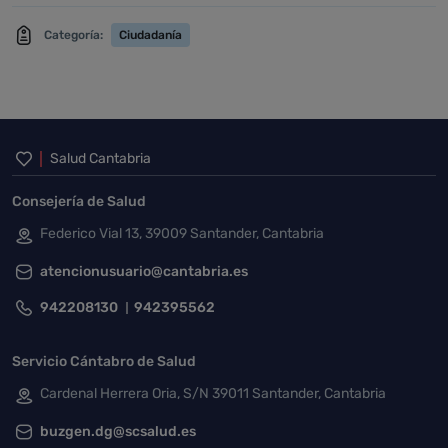
Categoría:
Ciudadanía
Inicio del pie de página
Salud Cantabria
Consejería de Salud
Federico Vial 13, 39009 Santander, Cantabria
atencionusuario@cantabria.es
942208130
942395562
Servicio Cántabro de Salud
Cardenal Herrera Oria, S/N 39011 Santander, Cantabria
buzgen.dg@scsalud.es