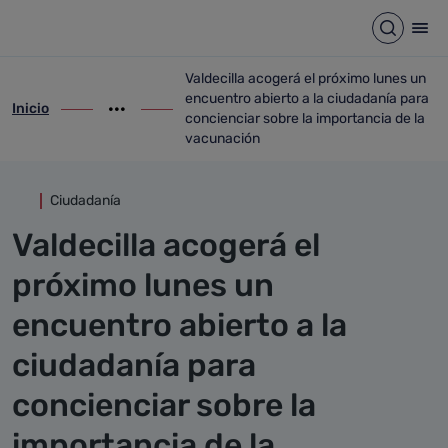
Detalle noticia
Saltar al contenido principal
Abrir b
Abr
Valdecilla acogerá el próximo lunes un
encuentro abierto a la ciudadanía para
Inicio
ir-a inicio
Mostrar opciones del camino de migas
ir-a Valdecilla acogerá el próximo lunes
concienciar sobre la importancia de la
vacunación
Ciudadanía
Valdecilla acogerá el
próximo lunes un
encuentro abierto a la
ciudadanía para
concienciar sobre la
importancia de la