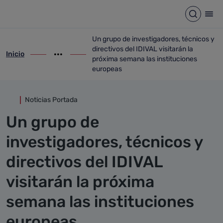
Detalle noticia
Saltar al contenido principal
Abrir b
Abr
Un grupo de investigadores, técnicos y
directivos del IDIVAL visitarán la
Inicio
ir-a inicio
Mostrar opciones del camino de migas
ir-a Un grupo de investigadores, técnicos
próxima semana las instituciones
europeas
Noticias Portada
Un grupo de
investigadores, técnicos y
directivos del IDIVAL
visitarán la próxima
semana las instituciones
europeas