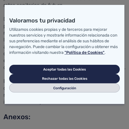
retos sanitarios de futuro.
Durante la reunión, ambos han repasado las
Valoramos tu privacidad
principales líneas de actuación a abordar y la
Utilizamos cookies propias y de terceros para mejorar
relación actual entre la administración sanitaria y
nuestros servicios y mostrarle información relacionada con
las empresas relacionadas directamente con el
sus preferencias mediante el análisis de sus hábitos de
ámbito sanitario. Además, desde la patronal han
navegación. Puede cambiar la configuración u obtener más
información visitando nuestra
"Política de Cookies"
.
conminado al Gobierno de Cantabria a contar con
ellos y el resto de sectores sociales en la toma de
decisiones que afecten a la ciudadanía de la región.
Aceptar todas las Cookies
Rechazar todas las Cookies
Este encuentro forma parte de la ronda de
contactos que el consejero de Sanidad está
Configuración
manteniendo con todos representantes
institucionales y sociales.
Anexos: