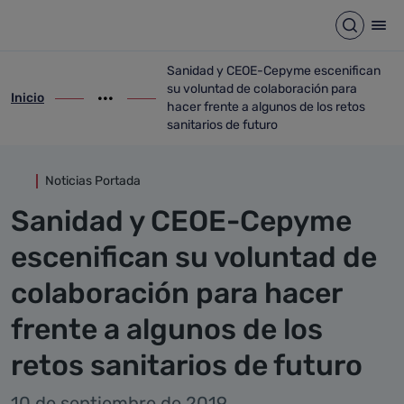
Detalle noticia
Saltar al contenido principal
Abrir b
Abr
Sanidad y CEOE-Cepyme escenifican
su voluntad de colaboración para
Inicio
ir-a inicio
Mostrar opciones del camino de migas
ir-a Sanidad y CEOE-Cepyme escenifican s
hacer frente a algunos de los retos
sanitarios de futuro
Noticias Portada
Sanidad y CEOE-Cepyme
escenifican su voluntad de
colaboración para hacer
frente a algunos de los
retos sanitarios de futuro
10 de septiembre de 2019