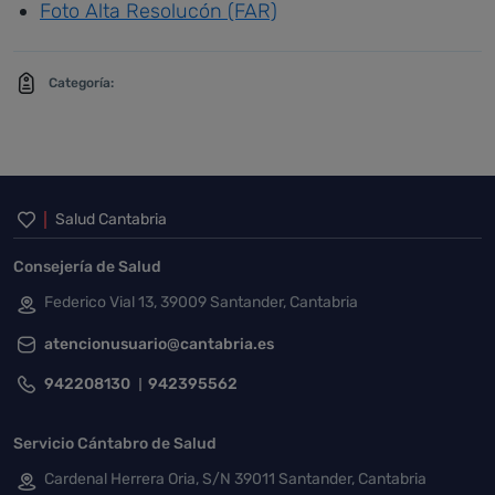
Foto Alta Resolucón (FAR)
Categoría:
Inicio del pie de página
Salud Cantabria
Consejería de Salud
Federico Vial 13, 39009 Santander, Cantabria
atencionusuario@cantabria.es
942208130
942395562
Servicio Cántabro de Salud
Cardenal Herrera Oria, S/N 39011 Santander, Cantabria