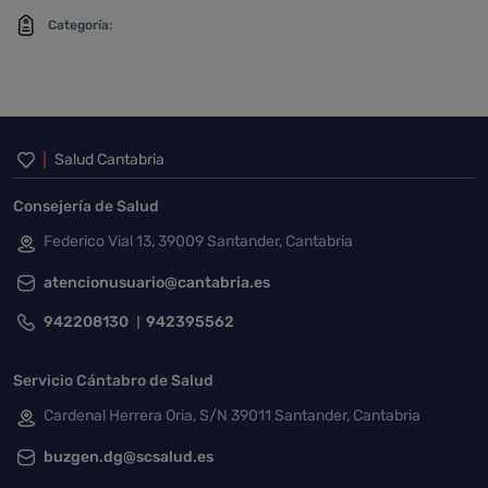
Categoría:
Inicio del pie de página
Salud Cantabria
Consejería de Salud
Federico Vial 13, 39009 Santander, Cantabria
atencionusuario@cantabria.es
942208130
942395562
Servicio Cántabro de Salud
Cardenal Herrera Oria, S/N 39011 Santander, Cantabria
buzgen.dg@scsalud.es