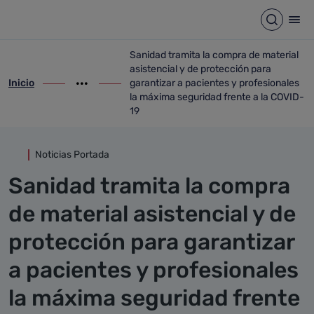
Detalle noticia
Saltar al contenido principal
Abrir b
Abr
Sanidad tramita la compra de material
asistencial y de protección para
Inicio
garantizar a pacientes y profesionales
ir-a inicio
Mostrar opciones del camino de migas
ir-a Sanidad tramita la compra de materia
la máxima seguridad frente a la COVID-
19
Noticias Portada
Sanidad tramita la compra
de material asistencial y de
protección para garantizar
a pacientes y profesionales
la máxima seguridad frente