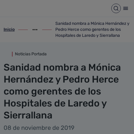
Detalle noticia
Saltar al contenido principal
Abrir b
Abr
Sanidad nombra a Mónica Hernández y
Inicio
Pedro Herce como gerentes de los
ir-a inicio
Mostrar opciones del camino de migas
ir-a Sanidad nombra a Mónica Hernández 
Hospitales de Laredo y Sierrallana
Noticias Portada
Sanidad nombra a Mónica
Hernández y Pedro Herce
como gerentes de los
Hospitales de Laredo y
Sierrallana
08 de noviembre de 2019