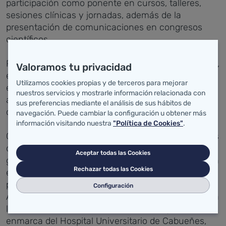
participación como ponente en cursos, talleres,
sesiones clínicas y jornadas, además de la
presentación de comunicaciones en congresos
científicos.
Por su parte, Pedro Herce es licenciado en derecho,
Valoramos tu privacidad
especialista universitario en gestión sanitaria,
Utilizamos cookies propias y de terceros para mejorar
experto profesional en planificación y
nuestros servicios y mostrarle información relacionada con
administración sanitaria, y diplomado en derecho
sus preferencias mediante el análisis de sus hábitos de
de empresa.
navegación. Puede cambiar la configuración u obtener más
información visitando nuestra
"Política de Cookies"
.
Cuenta con una importante experiencia en puestos
de gestión, habiendo ocupado el cargo de director
Aceptar todas las Cookies
gerente en el Hospital Cruz Roja de Gijón, centro en
Rechazar todas las Cookies
el que ha desarrollado buena parte de su actividad
profesional, y en el Hospital Cruz Roja de Córdoba.
Configuración
Actualmente formaba parte de la asesoría jurídica a
la Dirección del Área de Salud V, en la que se
enmarca del Hospital Universitario de Cabueñes,