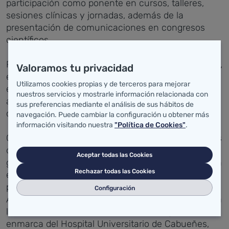
participación como ponente en cursos, talleres,
sesiones clínicas y jornadas, además de la
presentación de comunicaciones en congresos
científicos.
Por su parte, Pedro Herce es licenciado en derecho,
Valoramos tu privacidad
especialista universitario en gestión sanitaria,
Utilizamos cookies propias y de terceros para mejorar
experto profesional en planificación y
nuestros servicios y mostrarle información relacionada con
administración sanitaria, y diplomado en derecho
sus preferencias mediante el análisis de sus hábitos de
de empresa.
navegación. Puede cambiar la configuración u obtener más
información visitando nuestra
"Política de Cookies"
.
Cuenta con una importante experiencia en puestos
de gestión, habiendo ocupado el cargo de director
Aceptar todas las Cookies
gerente en el Hospital Cruz Roja de Gijón, centro en
Rechazar todas las Cookies
el que ha desarrollado buena parte de su actividad
profesional, y en el Hospital Cruz Roja de Córdoba.
Configuración
Actualmente formaba parte de la asesoría jurídica a
la Dirección del Área de Salud V, en la que se
enmarca del Hospital Universitario de Cabueñes,