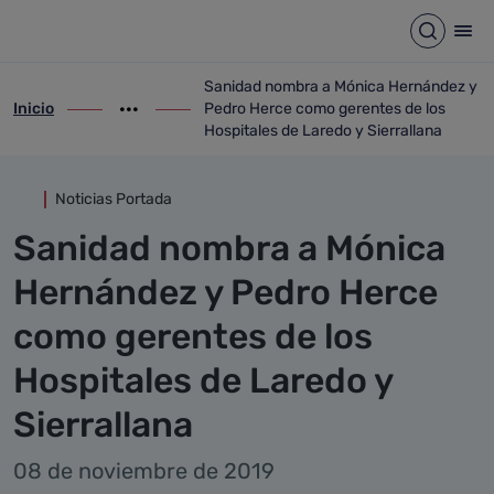
Detalle noticia
Saltar al contenido principal
Abrir b
Abr
Sanidad nombra a Mónica Hernández y
Inicio
Pedro Herce como gerentes de los
ir-a inicio
Mostrar opciones del camino de migas
ir-a Sanidad nombra a Mónica Hernández 
Hospitales de Laredo y Sierrallana
Noticias Portada
Sanidad nombra a Mónica
Hernández y Pedro Herce
como gerentes de los
Hospitales de Laredo y
Sierrallana
08 de noviembre de 2019