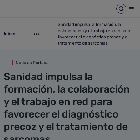
Detalle noticia
Saltar al contenido principal
Abrir b
Abr
Sanidad impulsa la formación, la
colaboración y el trabajo en red para
Inicio
ir-a inicio
Mostrar opciones del camino de migas
ir-a Sanidad impulsa la formación, la col
favorecer el diagnóstico precoz y el
tratamiento de sarcomas
Noticias Portada
Sanidad impulsa la
formación, la colaboración
y el trabajo en red para
favorecer el diagnóstico
precoz y el tratamiento de
sarcomas