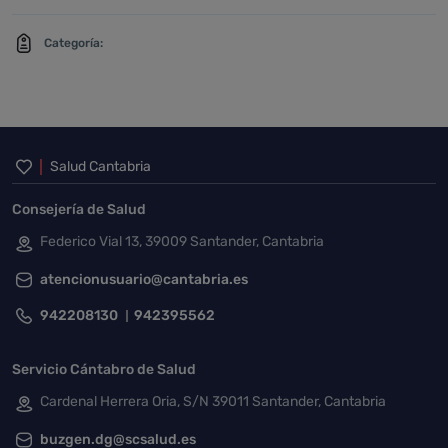
Categoría:
Inicio del pie de página
Salud Cantabria
Consejería de Salud
Federico Vial 13, 39009 Santander, Cantabria
atencionusuario@cantabria.es
942208130
942395562
Servicio Cántabro de Salud
Cardenal Herrera Oria, S/N 39011 Santander, Cantabria
buzgen.dg@scsalud.es