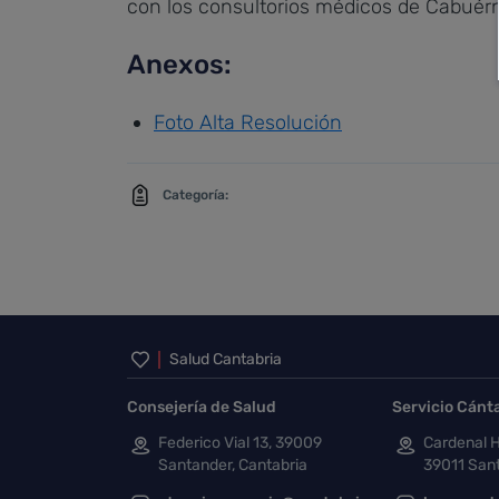
con los consultorios médicos de Cabuérni
Anexos:
Foto Alta Resolución
Categoría:
Inicio del pie de página
Salud Cantabria
Consejería de Salud
Servicio Cánt
Federico Vial 13, 39009
Cardenal H
Santander, Cantabria
39011 Sant