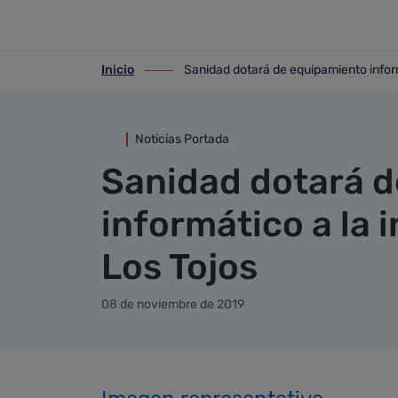
Detalle noticia
Saltar al contenido principal
Inicio
Sanidad dotará de equipamiento informá
ir-a inicio
ir-a Sanidad dotará de equipamiento info
Noticias Portada
Sanidad dotará 
informático a la 
Los Tojos
08 de noviembre de 2019