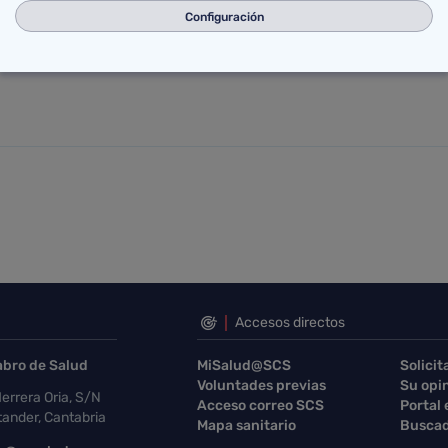
ga, Mazcuerras, Udías, Valdáliga, Ruente, Casar de Per
Configuración
Accesos directos
abro de Salud
MiSalud@SCS
Solicit
Voluntades previas
Su opi
errera Oria, S/N
Acceso correo SCS
Portal
ander, Cantabria
Mapa sanitario
Buscad