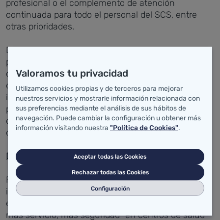
profesional o el complemento de atención
continuada para todo el personal del SCS, entre
otras prioridades.
De hecho, el incremento de 100 millones, que
permite este presupuesto, servirá para "cumplir" los
Valoramos tu privacidad
compromisos con los médicos, con enfermería,
desarrollar el Pacto para la Sanidad y, además,
Utilizamos cookies propias y de terceros para mejorar
incorporar medidas "claves" acordadas como el
nuestros servicios y mostrarle información relacionada con
plan de estímulos a la atención rural o el refuerzo
sus preferencias mediante el análisis de sus hábitos de
navegación. Puede cambiar la configuración u obtener más
de la enfermería del Hospital de Laredo. "Esto no es
información visitando nuestra
"Política de Cookies"
.
discurso, es presupuesto".
Desglose por capítulos
Aceptar todas las Cookies
Rechazar todas las Cookies
Respecto al capítulo de gastos corrientes, se
Configuración
incrementa un 7,3% y asciende a casi 400.000.000
euros, un 11,5% más, que significa "más actividad,
más servicio, más seguridad" en centros de salud