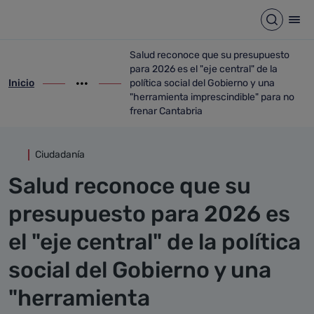
Detalle noticia
Saltar al contenido principal
Abrir b
Abr
Salud reconoce que su presupuesto
para 2026 es el "eje central" de la
Inicio
política social del Gobierno y una
ir-a inicio
Mostrar opciones del camino de migas
ir-a Salud reconoce que su presupuesto pa
"herramienta imprescindible" para no
frenar Cantabria
Ciudadanía
Salud reconoce que su
presupuesto para 2026 es
el "eje central" de la política
social del Gobierno y una
"herramienta