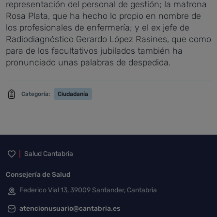
representación del personal de gestión; la matrona
Rosa Plata, que ha hecho lo propio en nombre de
los profesionales de enfermería; y el ex jefe de
Radiodiagnóstico Gerardo López Rasines, que como
para de los facultativos jubilados también ha
pronunciado unas palabras de despedida.
Categoría:
Ciudadanía
Inicio del pie de página
Salud Cantabria
Consejería de Salud
Federico Vial 13, 39009 Santander, Cantabria
atencionusuario@cantabria.es