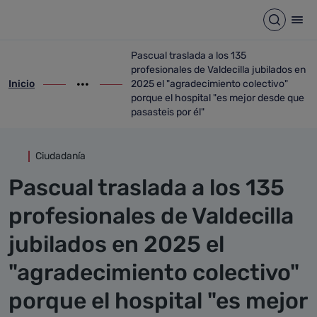
Detalle noticia
Saltar al contenido principal
Abrir b
Abr
Pascual traslada a los 135
profesionales de Valdecilla jubilados en
Inicio
2025 el "agradecimiento colectivo"
ir-a inicio
Mostrar opciones del camino de migas
ir-a Pascual traslada a los 135 profesion
porque el hospital "es mejor desde que
pasasteis por él"
Ciudadanía
Pascual traslada a los 135
profesionales de Valdecilla
jubilados en 2025 el
"agradecimiento colectivo"
porque el hospital "es mejor