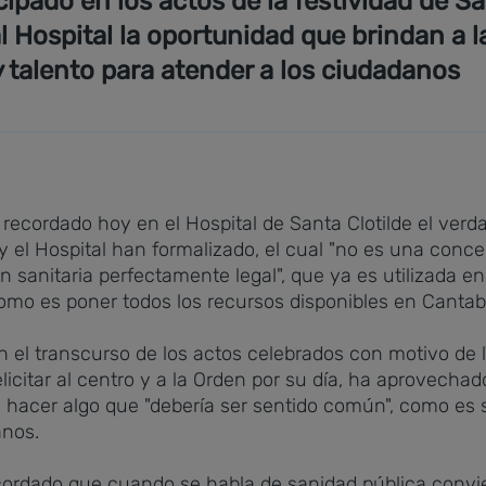
cipado en los actos de la festividad de S
 Hospital la oportunidad que brindan a l
 talento para atender a los ciudadanos
 recordado hoy en el Hospital de Santa Clotilde el verd
 el Hospital han formalizado, el cual "no es una conces
ón sanitaria perfectamente legal", que ya es utiliza
mo es poner todos los recursos disponibles en Cantabri
 el transcurso de los actos celebrados con motivo de l
licitar al centro y a la Orden por su día, ha aprovecha
e hacer algo que "debería ser sentido común", como e
anos.
 recordado que cuando se habla de sanidad pública conv