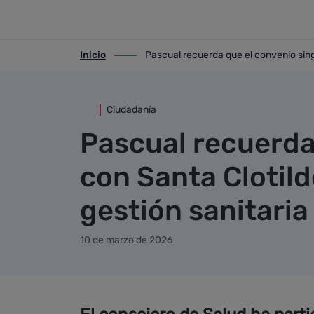
Detalle noticia
Saltar al contenido principal
Inicio
Pascual recuerda que el convenio sing
ir-a inicio
ir-a Pascual recuerda que el convenio s
Ciudadanía
Pascual recuerda
con Santa Clotil
gestión sanitaria
10 de marzo de 2026