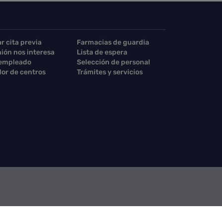
ar cita previa
Farmacias de guardia
nión nos interesa
Lista de espera
 empleado
Selección de personal
or de centros
Trámites y servicios
acto Consejería
Contacto SCS
Sello electrónico