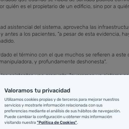
r quién es el propietario de un edificio, sino por a quié
ad asistencial del sistema, aprovecha las infraestructur
y antes a los pacientes, "a pesar de esta evidencia, ha
ñadido.
ordado el término con el que muchos se refieren a este 
 manipuladora, y profundamente deshonesta".
 los asistentes una pregunta, "queremos un sistema sani
ientes o un sistema atrapado en trincheras ideológicas"
Valoramos tu privacidad
 se construye cada día", con los profesionales para y por
Utilizamos cookies propias y de terceros para mejorar nuestros
claro: mejorar la atención sanitaria.
servicios y mostrarle información relacionada con sus
preferencias mediante el análisis de sus hábitos de navegación.
ciendo su Consejería "sumar, sumar recursos, sumar cap
Puede cambiar la configuración u obtener más información
visitando nuestra
"Política de Cookies"
.