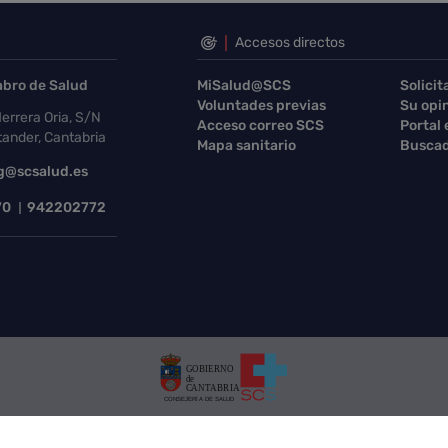
Accesos directos
abro de Salud
MiSalud@SCS
Solicit
Voluntades previas
Su opi
errera Oria, S/N
Acceso correo SCS
Portal
ander, Cantabria
Mapa sanitario
Buscad
g@scsalud.es
70
942202772
Protección de datos
Tratamiento de datos
Mapa Web
Cont