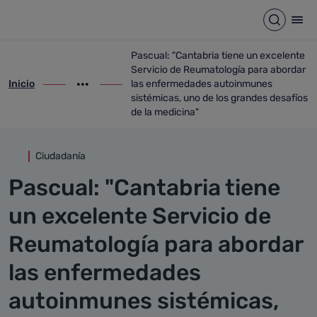
Detalle noticia
Saltar al contenido principal
Abrir b
Abr
Pascual: "Cantabria tiene un excelente
Servicio de Reumatología para abordar
Inicio
las enfermedades autoinmunes
ir-a inicio
Mostrar opciones del camino de migas
ir-a Pascual: "Cantabria tiene un excele
sistémicas, uno de los grandes desafíos
de la medicina"
Ciudadanía
Pascual: "Cantabria tiene
un excelente Servicio de
Reumatología para abordar
las enfermedades
autoinmunes sistémicas,