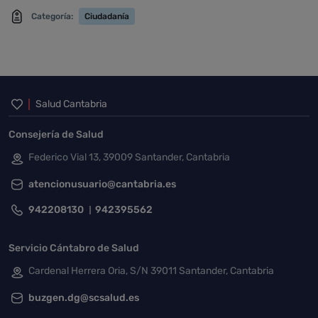
Categoría:
Ciudadanía
Inicio del pie de página
Salud Cantabria
Consejería de Salud
Federico Vial 13, 39009 Santander, Cantabria
atencionusuario@cantabria.es
942208130
942395562
Servicio Cántabro de Salud
Cardenal Herrera Oria, S/N 39011 Santander, Cantabria
buzgen.dg@scsalud.es