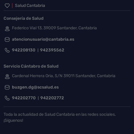
Inicio del pie de página
Salud Cantabria
Consejería de Salud
Federico Vial 13, 39009 Santander, Cantabria
atencionusuario@cantabria.es
942208130
942395562
Servicio Cántabro de Salud
Cardenal Herrera Oria, S/N 39011 Santander, Cantabria
buzgen.dg@scsalud.es
942202770
942202772
Toda la actualidad de Salud Cantabria en las redes sociales.
¡Síguenos!