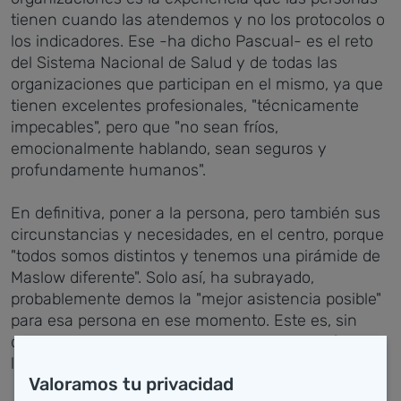
tienen cuando las atendemos y no los protocolos o
los indicadores. Ese -ha dicho Pascual- es el reto
del Sistema Nacional de Salud y de todas las
organizaciones que participan en el mismo, ya que
tienen excelentes profesionales, "técnicamente
impecables", pero que "no sean fríos,
emocionalmente hablando, sean seguros y
profundamente humanos".
En definitiva, poner a la persona, pero también sus
circunstancias y necesidades, en el centro, porque
"todos somos distintos y tenemos una pirámide de
Maslow diferente". Solo así, ha subrayado,
probablemente demos la "mejor asistencia posible"
para esa persona en ese momento. Este es, sin
duda, el mayor cambio cultural al que se enfrentan
las organizaciones.
Valoramos tu privacidad