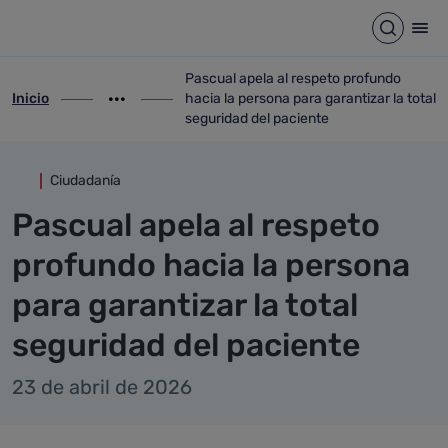
Detalle noticia
Saltar al contenido principal
Abrir b
Abr
Pascual apela al respeto profundo
Inicio
hacia la persona para garantizar la total
ir-a inicio
Mostrar opciones del camino de migas
ir-a Pascual apela al respeto profundo ha
seguridad del paciente
Ciudadanía
Pascual apela al respeto
profundo hacia la persona
para garantizar la total
seguridad del paciente
23 de abril de 2026