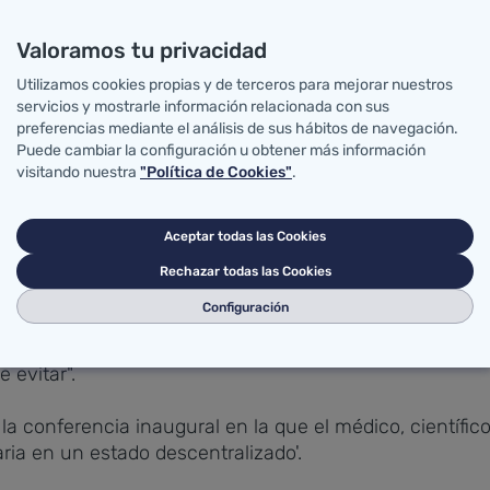
ha dicho el consejero, de ofrecer soluciones mágicas, p
 sanitaria, como consejeros, directivos de servicios de
Valoramos tu privacidad
sos, pero con el objetivo común de conseguir la sostenib
Utilizamos cookies propias y de terceros para mejorar nuestros
servicios y mostrarle información relacionada con sus
preferencias mediante el análisis de sus hábitos de navegación.
o con el Consejo Territorial, muchas veces convertido en
Puede cambiar la configuración u obtener más información
 y donde la foto es la regla".
visitando nuestra
"Política de Cookies"
.
Aceptar todas las Cookies
 Estado de las Autonomías dará, por tanto, un repaso a 
Rechazar todas las Cookies
actual, porque "la descentralización ha traído autonomí
Configuración
 han sido las mismas y la financiación, entre otras co
 mucha innovación y adaptación, también ha provocado
 evitar".
ar la conferencia inaugural en la que el médico, científ
aria en un estado descentralizado'.