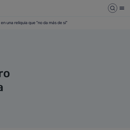
Abrir b
Abr
en una reliquia que "no da más de sí"
 ha convertido en una reliquia que "no da más de sí"
ro
a