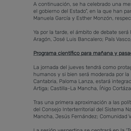
A continuación, se ha celebrado una me
el gobierno del Estado", en la que han pa
Manuela García y Esther Monzón, respec
Ya por la tarde, el ámbito de debate será 
Aragón, José Luis Bancalero; País Vasco
Programa científico para mañana y pasa
La jornada del jueves tendrá como protag
humanos y si bien será moderada por la 
Cantabria, Paloma Lanza, estará integra
Artiga; Castilla-La Mancha, Íñigo Cortáza
Tras una primera aproximación a las pol
del Consejo Interterritorial del Sistema 
Mancha, Jesús Fernández; Comunidad Val
La sesión vespertina se centrará en la 'T