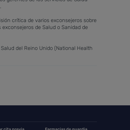
.
isión crítica de varios exconsejeros sobre
os exconsejeros de Salud o Sanidad de
e Salud del Reino Unido
(
National Health
ar cita previa
Farmacias de guardia