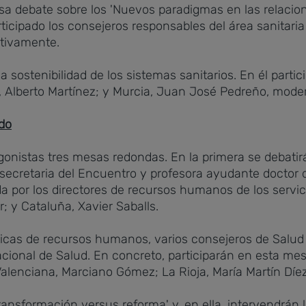
sa debate sobre los 'Nuevos paradigmas en las relaci
rticipado los consejeros responsables del área sanitaria
tivamente.
la sostenibilidad de los sistemas sanitarios. En él part
, Alberto Martínez; y Murcia, Juan José Pedreño, moder
do
onistas tres mesas redondas. En la primera se debatirá
secretaria del Encuentro y profesora ayudante doctor 
da por los directores de recursos humanos de los serv
r; y Cataluña, Xavier Saballs.
íticas de recursos humanos, varios consejeros de Salud
Nacional de Salud. En concreto, participarán en esta me
enciana, Marciano Gómez; La Rioja, María Martín Díez 
ransformación versus reforma' y, en ella, intervendrán 