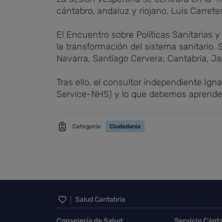
cántabro, andaluz y riojano, Luis Carrete
El Encuentro sobre Políticas Sanitarias y
la transformación del sistema sanitario.
Navarra, Santiago Cervera; Cantabria, Ja
Tras ello, el consultor independiente Ign
Service-NHS) y lo que debemos aprende
Categoría:
Ciudadanía
Inicio del pie de página
Salud Cantabria
Consejería de Salud
Servicio Cánt