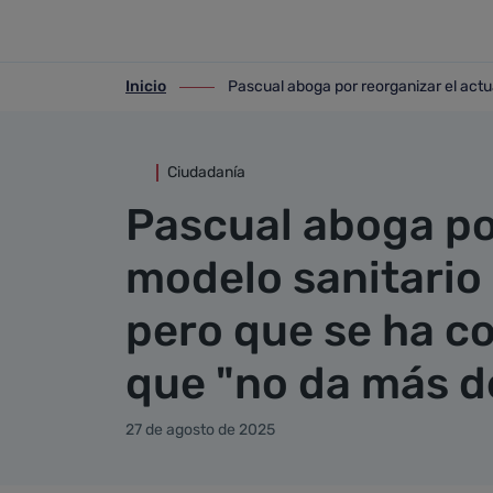
Detalle noticia
Saltar al contenido principal
Inicio
Pascual aboga por reorganizar el actua
ir-a inicio
ir-a Pascual aboga por reorganizar el a
Ciudadanía
Pascual aboga por
modelo sanitario 
pero que se ha co
que "no da más de
27 de agosto de 2025