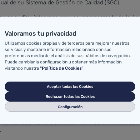
anual de su Sistema de Gestión de Calidad (SGC).
equipo auditor integrado por una representante de la 
munidad Autónoma de Illes Balears.
Valoramos tu privacidad
ala su solvencia para realizar con "garantías" las labo
Utilizamos cookies propias y de terceros para mejorar nuestros
ra garantizar seguridad del paciente.
servicios y mostrarle información relacionada con sus
preferencias mediante el análisis de sus hábitos de navegación.
io" refrenda el compromiso de la unidad con el manten
Puede cambiar la configuración u obtener más información
visitando nuestra
"Política de Cookies"
.
ctrices de la ISO 19011.
nación Farmacéutica, de un departamento "prácticamen
Aceptar todas las Cookies
 entre sus funciones, está la de inspección y control 
Rechazar todas las Cookies
nal.
Configuración
nes de verificación del cumplimiento de la buena práct
PD) en almacenes de distribución de medicamentos de 
.