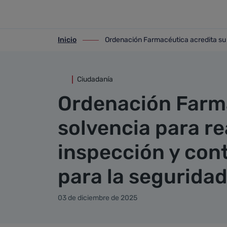
Detalle noticia
Saltar al contenido principal
Inicio
Ordenación Farmacéutica acredita su s
ir-a inicio
ir-a Ordenación Farmacéutica acredita s
Ciudadanía
Ordenación Farma
solvencia para re
inspección y con
para la seguridad
03 de diciembre de 2025