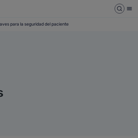
Abrir b
Abr
aves para la seguridad del paciente
armacéutico claves para la seguridad del paciente
s