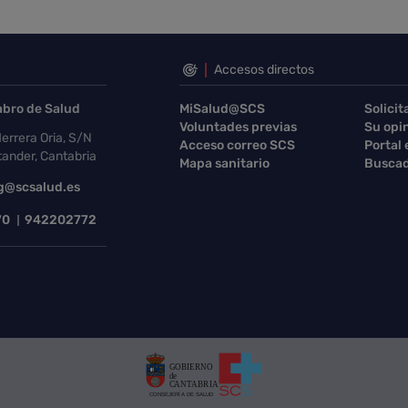
Accesos directos
abro de Salud
MiSalud@SCS
Solicit
Voluntades previas
Su opi
errera Oria, S/N
Acceso correo SCS
Portal
ander, Cantabria
Mapa sanitario
Buscad
g@scsalud.es
70
942202772