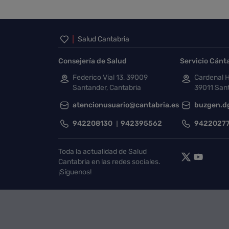
Inicio del pie de página
Salud Cantabria
Consejería de Salud
Servicio Cánt
Federico Vial 13, 39009
Cardenal H
Santander, Cantabria
39011 Sant
atencionusuario@cantabria.es
buzgen.d
942208130
942395562
9422027
Toda la actualidad de Salud
Cantabria en las redes sociales.
¡Síguenos!