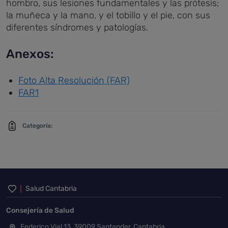
hombro, sus lesiones fundamentales y las prótesis;
la muñeca y la mano, y el tobillo y el pie, con sus
diferentes síndromes y patologías.
Anexos:
Foto Alta Resolución (FAR)
FAR1
Categoría:
Inicio del pie de página
Salud Cantabria
Consejería de Salud
Federico Vial 13, 39009 Santander, Cantabria