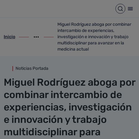
Detalle noticia
Saltar al contenido principal
Abrir b
Abr
Miguel Rodríguez aboga por combinar
intercambio de experiencias,
Inicio
investigación e innovación y trabajo
ir-a inicio
Mostrar opciones del camino de migas
ir-a Miguel Rodríguez aboga por combinar
multidisciplinar para avanzar en la
medicina actual
Noticias Portada
Miguel Rodríguez aboga por
combinar intercambio de
experiencias, investigación
e innovación y trabajo
multidisciplinar para