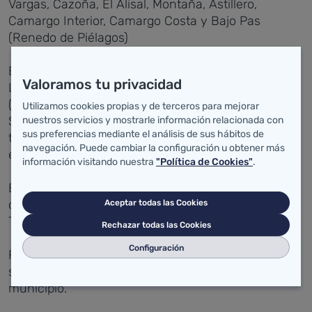
Vargas, Cazoña, El Alisal, Montaña, Astillero,
Camargo Interior, Camargo Costa y Bajo Pas
(Renedo de Piélagos)
En Laredo, se actuará en los centros de salud de
Valoramos tu privacidad
Laredo, La Barrera (Castro Urdiales), Cotolino
(Castro Urdiales), Ramales, Bajo Asón (Ampuero),
Utilizamos cookies propias y de terceros para mejorar
Santoña, Meruelo y Gama. En esta área de salud
nuestros servicios y mostrarle información relacionada con
sus preferencias mediante el análisis de sus hábitos de
también se realizarán trabajos de desinfección en
navegación. Puede cambiar la configuración u obtener más
el consultorio de Limpias.
información visitando nuestra
"Política de Cookies"
.
En cuanto al área de Torrelavega, figuran los
centros de salud Zapatón, Covadonga, Dobra,
Aceptar todas las Cookies
Tanos, Buelna y San Vicente.
Rechazar todas las Cookies
Configuración
Finalmente, en Reinosa las labores de desinfección
se llevarán a cabo en el centro de salud de este
municipio.