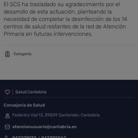
El SCS ha trasladado su agradecimiento por el
desarrollo de esta actuación, planteando la
necesidad de completar la desinfección de los 14
centros de salud restantes de la red de Atención
Primaria en futuras intervenciones.
Categoría:
Inicio del pie de página
Salud Cantabria
Consejería de Salud
Federico Vial 13, 39009 Santander, Cantabria
atencionusuario@cantabria.es
942208130
942395562