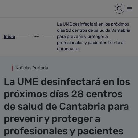
Detalle noticia
Saltar al contenido principal
Abrir b
Abr
La UME desinfectará en los próximos
días 28 centros de salud de Cantabria
Inicio
para prevenir y proteger a
ir-a inicio
Mostrar opciones del camino de migas
ir-a La UME desinfectará en los próximos
profesionales y pacientes frente al
coronavirus
Noticias Portada
La UME desinfectará en los
próximos días 28 centros
de salud de Cantabria para
prevenir y proteger a
profesionales y pacientes