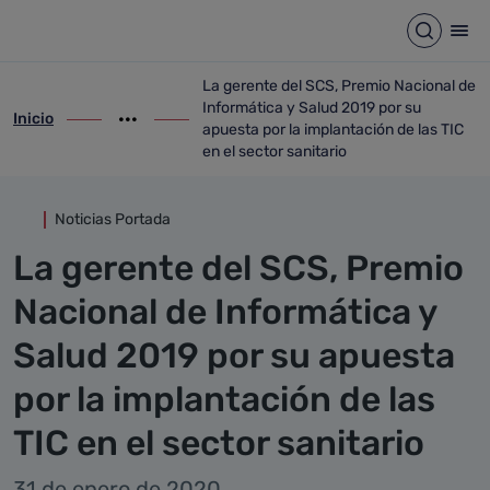
Detalle noticia
Saltar al contenido principal
Abrir b
Abr
La gerente del SCS, Premio Nacional de
Informática y Salud 2019 por su
Inicio
ir-a inicio
Mostrar opciones del camino de migas
ir-a La gerente del SCS, Premio Nacional 
apuesta por la implantación de las TIC
en el sector sanitario
Noticias Portada
La gerente del SCS, Premio
Nacional de Informática y
Salud 2019 por su apuesta
por la implantación de las
TIC en el sector sanitario
31 de enero de 2020