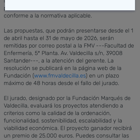
la preparación del concurso. Además de aquellas
personas o entidades con conflicto de interés
conforme a la normativa aplicable.
Las propuestas, que podrán presentarse desde el 1
de abril hasta el 31 de mayo de 2026, serán
remitidas por correo postal a la FMV ---
Facultad de
Enfermería, 5ª Planta. Av. Valdecilla s/n, 39008
Santander---, a la atención del gerente. La
resolución se publicará en la página web de la
Fundación (
www.fmvaldecilla.es
) en un plazo
máximo de 48 horas desde el fallo del jurado.
El jurado, designado por la Fundación Marqués de
Valdecilla, evaluará los proyectos atendiendo a
criterios como la calidad de la ordenación,
funcionalidad, sostenibilidad, escalabilidad y la
viabilidad económica. El proyecto ganador recibirá
un premio de 25.000 euros. Puedes consultar las