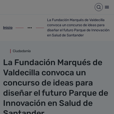
Detalle noticia
Saltar al contenido principal
Abrir b
Abr
La Fundación Marqués de Valdecilla
convoca un concurso de ideas para
Inicio
ir-a inicio
Mostrar opciones del camino de migas
ir-a La Fundación Marqués de Valdecilla
diseñar el futuro Parque de Innovación
en Salud de Santander
Ciudadanía
La Fundación Marqués de
Valdecilla convoca un
concurso de ideas para
diseñar el futuro Parque de
Innovación en Salud de
Santander