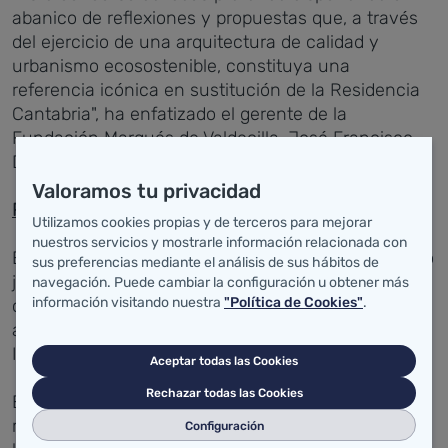
abanico de reflexiones y propuestas que, a través
del ejercicio de una arquitectura de calidad y
urbanismo ecosostenible, constituya una
referencia icónica en sustitución de la Residencia
Cantabria", ha enfatizado el gerente de la
Fundación Marqués de Valdecilla, José Francisco
Díaz.
Valoramos tu privacidad
Participantes y requisitos
Utilizamos cookies propias y de terceros para mejorar
nuestros servicios y mostrarle información relacionada con
En el concurso, podrán
participar personas físicas o
sus preferencias mediante el análisis de sus hábitos de
jurídicas, individualmente o en equipo, con
navegación. Puede cambiar la configuración u obtener más
información visitando nuestra
"Política de Cookies"
.
capacidad de obrar y habilitación profesional
adecuada al objeto (Arquitectura, Urbanismo,
Ingeniería y disciplinas necesarias).
Aceptar todas las Cookies
Rechazar todas las Cookies
Entre las incompatibilidades se encuentra ser
miembro del jurado y tener participación directa en
Configuración