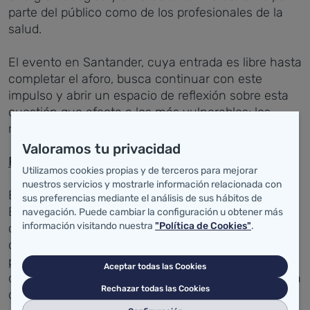
parte del público como de los profesionales de la
salud.
El evento en Santander, cuya entrada es libre hasta
completar el aforo, busca continuar con este
impulso y abrir un espacio de reflexión sobre esta
cuestión que afecta a los más vulnerables: los
recién nacidos.
Valoramos tu privacidad
Prueba del Talón en Cantabria
Utilizamos cookies propias y de terceros para mejorar
nuestros servicios y mostrarle información relacionada con
El Programa de Cribado Neonatal de Enfermedades
sus preferencias mediante el análisis de sus hábitos de
Endocrino-Metabólicas de Cantabria, conocido
navegación. Puede cambiar la configuración u obtener más
información visitando nuestra
"Política de Cookies"
.
como 'prueba del talón', tiene como objetivo
detectar en los recién nacidos una serie de
patologías que pueden provocar alteraciones del
Aceptar todas las Cookies
desarrollo físico e intelectual y, como consecuencia
Rechazar todas las Cookies
de ello, graves discapacidades.