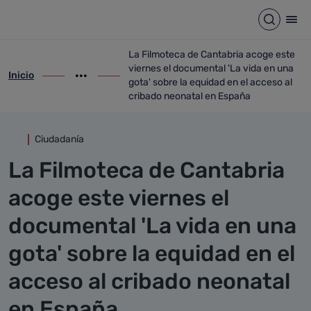
Detalle noticia
Saltar al contenido principal
Abrir b
Abr
La Filmoteca de Cantabria acoge este
viernes el documental 'La vida en una
Inicio
ir-a inicio
Mostrar opciones del camino de migas
ir-a La Filmoteca de Cantabria acoge est
gota' sobre la equidad en el acceso al
cribado neonatal en España
Ciudadanía
La Filmoteca de Cantabria
acoge este viernes el
documental 'La vida en una
gota' sobre la equidad en el
acceso al cribado neonatal
en España