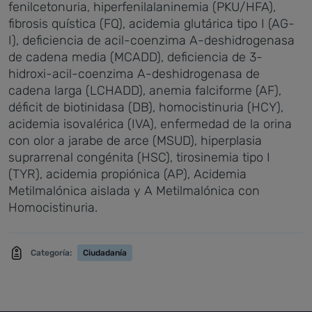
fenilcetonuria, hiperfenilalaninemia (PKU/HFA),
fibrosis quística (FQ), acidemia glutárica tipo I (AG-
I), deficiencia de acil-coenzima A-deshidrogenasa
de cadena media (MCADD), deficiencia de 3-
hidroxi-acil-coenzima A-deshidrogenasa de
cadena larga (LCHADD), anemia falciforme (AF),
déficit de biotinidasa (DB), homocistinuria (HCY),
acidemia isovalérica (IVA), enfermedad de la orina
con olor a jarabe de arce (MSUD), hiperplasia
suprarrenal congénita (HSC), tirosinemia tipo I
(TYR), acidemia propiónica (AP), Acidemia
Metilmalónica aislada y A Metilmalónica con
Homocistinuria.
Categoría:
Ciudadanía