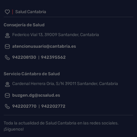
Inicio del pie de página
Salud Cantabria
Consejería de Salud
Federico Vial 13, 39009 Santander, Cantabria
atencionusuario@cantabria.es
942208130
942395562
Servicio Cántabro de Salud
Cardenal Herrera Oria, S/N 39011 Santander, Cantabria
buzgen.dg@scsalud.es
942202770
942202772
Toda la actualidad de Salud Cantabria en las redes sociales.
¡Síguenos!