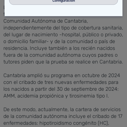
Configuración
La población objeto de cribado es la constituida por
todos los recién nacidos en el territorio de la
Comunidad Autónoma de Cantabria,
independientemente del tipo de cobertura sanitaria,
del lugar de nacimiento -hospital, público o privado,
o domicilio familiar- y de la comunidad o país de
residencia. Incluye también a los recién nacidos
fuera de la comunidad autónoma cuyos padres o
tutores piden que la prueba se realice en Cantabria.
Cantabria amplió su programa en octubre de 2024
con el cribado de tres nuevas enfermedades para
los nacidos a partir del 30 de septiembre de 2024:
AMM, acidemia propiónica y tirosinemia tipo I.
De este modo, actualmente, la cartera de servicios
de la comunidad autónoma incluye el cribado de 17
enfermedades:
hipotiroidismo congénito (HC),