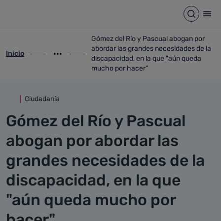
Detalle noticia
Saltar al contenido principal
Abrir b
Abr
Gómez del Río y Pascual abogan por
abordar las grandes necesidades de la
Inicio
ir-a inicio
Mostrar opciones del camino de migas
ir-a Gómez del Río y Pascual abogan por
discapacidad, en la que "aún queda
mucho por hacer"
Ciudadanía
Gómez del Río y Pascual
abogan por abordar las
grandes necesidades de la
discapacidad, en la que
"aún queda mucho por
hacer"