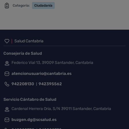
Categoría:
Ciudadanía
Inicio del pie de página
Salud Cantabria
Consejería de Salud
Federico Vial 13, 39009 Santander, Cantabria
atencionusuario@cantabria.es
942208130
942395562
Servicio Cántabro de Salud
Cardenal Herrera Oria, S/N 39011 Santander, Cantabria
buzgen.dg@scsalud.es