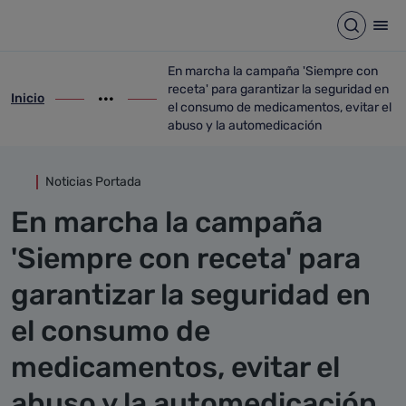
Detalle noticia
Saltar al contenido principal
Abrir b
Abr
En marcha la campaña 'Siempre con
receta' para garantizar la seguridad en
Inicio
ir-a inicio
Mostrar opciones del camino de migas
ir-a En marcha la campaña 'Siempre con 
el consumo de medicamentos, evitar el
abuso y la automedicación
Noticias Portada
En marcha la campaña
'Siempre con receta' para
garantizar la seguridad en
el consumo de
medicamentos, evitar el
abuso y la automedicación