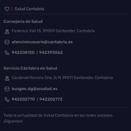
Inicio del pie de página
Salud Cantabria
Consejería de Salud
Federico Vial 13, 39009 Santander, Cantabria
atencionusuario@cantabria.es
942208130
942395562
Servicio Cántabro de Salud
Cardenal Herrera Oria, S/N 39011 Santander, Cantabria
buzgen.dg@scsalud.es
942202770
942202772
Toda la actualidad de Salud Cantabria en las redes sociales.
¡Síguenos!