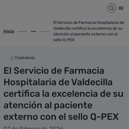
Detalle noticia
Saltar al contenido principal
Abrir b
Abr
El Servicio de Farmacia Hospitalaria de
Valdecilla certifica la excelencia de su
Inicio
ir-a inicio
Mostrar opciones del camino de migas
ir-a El Servicio de Farmacia Hospitalaria 
atención al paciente externo con el
sello Q-PEX
Ciudadanía
El Servicio de Farmacia
Hospitalaria de Valdecilla
certifica la excelencia de su
atención al paciente
externo con el sello Q-PEX
07 de febrero de 2026