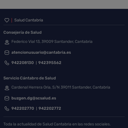
Inicio del pie de página
Salud Cantabria
Consejería de Salud
Federico Vial 13, 39009 Santander, Cantabria
atencionusuario@cantabria.es
942208130
942395562
Servicio Cántabro de Salud
Cardenal Herrera Oria, S/N 39011 Santander, Cantabria
buzgen.dg@scsalud.es
942202770
942202772
Toda la actualidad de Salud Cantabria en las redes sociales.