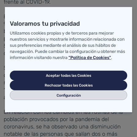
frente al COVID-19.
Entre los resultados del estudio se extrae que el
Valoramos tu privacidad
90% de los cántabros consultados ha destacado el
buen cumplimiento de las normas y medidas
Utilizamos cookies propias y de terceros para mejorar
propuestas por el Gobierno de España, aunque el
nuestros servicios y mostrarle información relacionada con
56% las considera insuficientes y el 5% ha opinado
sus preferencias mediante el análisis de sus hábitos de
navegación. Puede cambiar la configuración u obtener más
que han sido excesivas.
información visitando nuestra
"Política de Cookies"
.
Sobre las medidas preventivas, el 77% de los
cántabros consultados ha asegurado llevar
Aceptar todas las Cookies
mascarilla cuando sale de su domicilio, frente al
Rechazar todas las Cookies
15% que ha declarado no utilizar ningún tipo de
Configuración
accesorio de protección.
En relación con los cambios en las rutinas de la
población provocados por la pandemia del
coronavirus, se ha observado una disminución
notable de las personas que salían dos o más