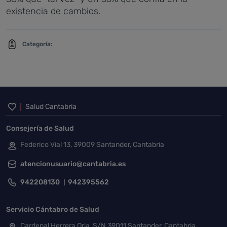
existencia de cambios.
Categoría:
Inicio del pie de página
Salud Cantabria
Consejería de Salud
Federico Vial 13, 39009 Santander, Cantabria
atencionusuario@cantabria.es
942208130
942395562
Servicio Cántabro de Salud
Cardenal Herrera Oria, S/N 39011 Santander, Cantabria