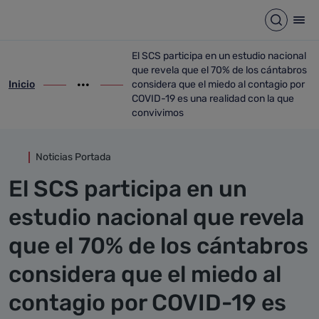
Detalle noticia
Saltar al contenido principal
Abrir b
Abr
El SCS participa en un estudio nacional
que revela que el 70% de los cántabros
Inicio
considera que el miedo al contagio por
ir-a inicio
Mostrar opciones del camino de migas
ir-a El SCS participa en un estudio naci
COVID-19 es una realidad con la que
convivimos
Noticias Portada
El SCS participa en un
estudio nacional que revela
que el 70% de los cántabros
considera que el miedo al
contagio por COVID-19 es