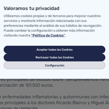
Valoramos tu privacidad
una financiación de 157.752 euros, han sido seleccion
a de expresiones de interés para la financiación de p
Utilizamos cookies propias y de terceros para mejorar nuestros
r la alta calidad de los estudios que propone el IDIVAL
servicios y mostrarle información relacionada con sus
preferencias mediante el análisis de sus hábitos de navegación.
Puede cambiar la configuración u obtener más información
n se están desarrollando de forma escalonada, desde 
visitando nuestra
"Política de Cookies"
.
esentados en esta convocatoria pueda ser seleccionad
nmunológicos, pronóstico y terapéuticos en pacientes 
Aceptar todas las Cookies
 principales con el doctor Marcos López Hoyos, jefe de
Rechazar todas las Cookies
ora Carmen Fariñas, jefa del Servicio de Enfermedades Inf
Configuración
de Epidemiología de la Universidad de Cantabria, y la do
dores principales del estudio sobre "Seroprevalencia f
anciación de 101.500 euros.
con enfermedades inflamatorias y autoinmunes con inf
s principales a los doctores Ricardo Blanco y Miguel Á
logía de Valdecilla.