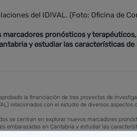
alaciones del IDIVAL. (Foto: Oficina de C
 marcadores pronósticos y terapéuticos,
tabria y estudiar las características de
ha aprobado la financiación de tres proyectos de investi
IVAL) relacionados con el estudio de diversos aspectos 
ados se centran en explorar nuevos marcadores pronósti
res embarazadas en Cantabria y estudiar las caracterí