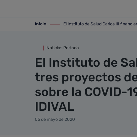
Detalle noticia
Saltar al contenido principal
Inicio
El Instituto de Salud Carlos III financ
ir-a inicio
ir-a El Instituto de Salud Carlos III fin
Noticias Portada
El Instituto de Sa
tres proyectos de
sobre la COVID-19
IDIVAL
05 de mayo de 2020