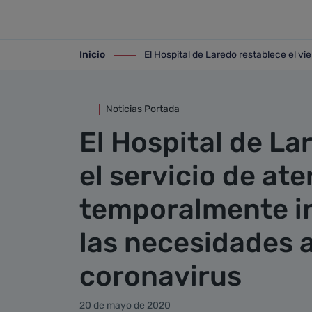
Detalle noticia
Saltar al contenido principal
Inicio
El Hospital de Laredo restablece el vi
ir-a inicio
ir-a El Hospital de Laredo restablece el
Noticias Portada
El Hospital de La
el servicio de ate
temporalmente in
las necesidades a
coronavirus
20 de mayo de 2020