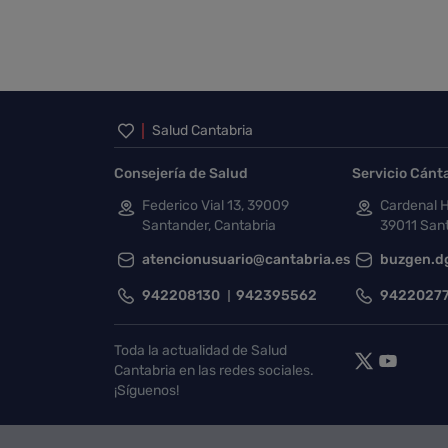
Inicio del pie de página
Salud Cantabria
Consejería de Salud
Servicio Cánt
Federico Vial 13, 39009
Cardenal H
Santander, Cantabria
39011 Sant
atencionusuario@cantabria.es
buzgen.d
942208130
942395562
9422027
Toda la actualidad de Salud
Cantabria en las redes sociales.
¡Síguenos!