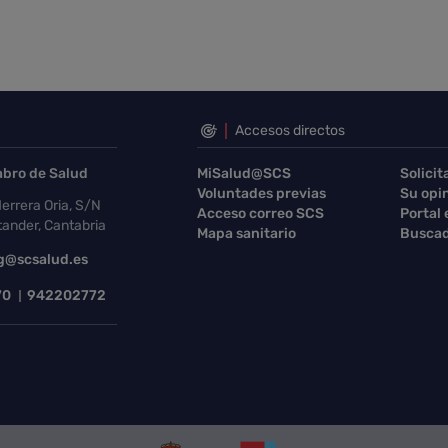
Accesos directos
abro de Salud
MiSalud@SCS
Solicit
Voluntades previas
Su opi
errera Oria, S/N
Acceso correo SCS
Portal
ander, Cantabria
Mapa sanitario
Buscad
g@scsalud.es
70
942202772