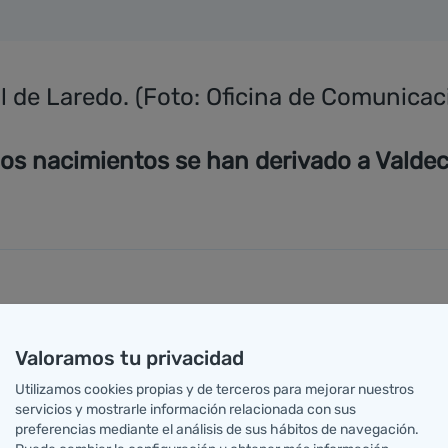
l de Laredo. (Foto: Oficina de Comunicac
s nacimientos se han derivado a Valdecill
l viernes 22 de mayo la cartera de servicios de atenci
Valoramos tu privacidad
 la creación de un área de cuidados críticos para dar c
D-19.
Utilizamos cookies propias y de terceros para mejorar nuestros
servicios y mostrarle información relacionada con sus
o de casos, no ha sido necesario recurrir a este dispos
preferencias mediante el análisis de sus hábitos de navegación.