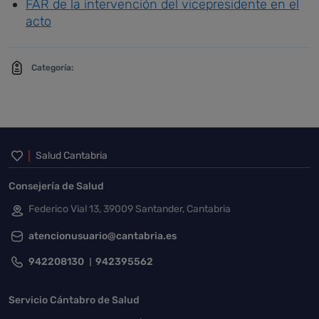
FAR de la intervención del vicepresidente en el
acto
Categoría:
Inicio del pie de página
Salud Cantabria
Consejería de Salud
Federico Vial 13, 39009 Santander, Cantabria
atencionusuario@cantabria.es
942208130
942395562
Servicio Cántabro de Salud