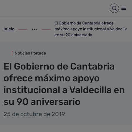
Detalle noticia
Saltar al contenido principal
Abrir b
Abr
El Gobierno de Cantabria ofrece
Inicio
máximo apoyo institucional a Valdecilla
ir-a inicio
Mostrar opciones del camino de migas
ir-a El Gobierno de Cantabria ofrece máxi
en su 90 aniversario
Noticias Portada
El Gobierno de Cantabria
ofrece máximo apoyo
institucional a Valdecilla en
su 90 aniversario
25 de octubre de 2019