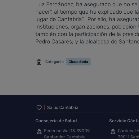
Luz Fernández, ha asegurado que no se t
hacer", al tiempo que ha explicado que l
lugar de Cantabria".
Por ello, ha asegura
instituciones, organizaciones, población
también con la participación de la presi
Pedro Casares; y la alcaldesa de Santand
Categoría:
Ciudadanía
Inicio del pie de página
Salud Cantabria
Consejería de Salud
Servicio Cánt
Federico Vial 13, 39009
Cardenal H
Santander, Cantabria
39011 Sant