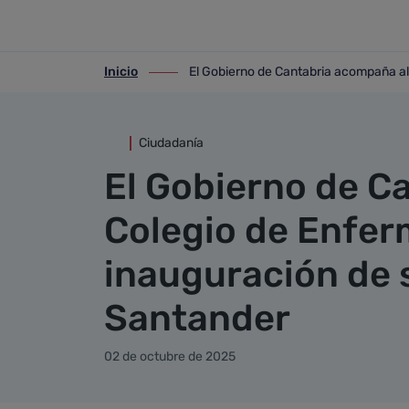
Detalle noticia
Saltar al contenido principal
Inicio
El Gobierno de Cantabria acompaña al
ir-a inicio
ir-a El Gobierno de Cantabria acompaña
Ciudadanía
El Gobierno de C
Colegio de Enfer
inauguración de 
Santander
02 de octubre de 2025