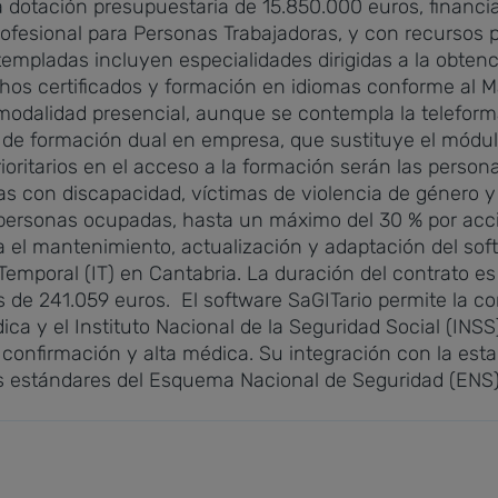
otación presupuestaria de 15.850.000 euros, financiad
rofesional para Personas Trabajadoras, y con recurso
mpladas incluyen especialidades dirigidas a la obtenci
chos certificados y formación en idiomas conforme al
 modalidad presencial, aunque se contempla la telefor
de formación dual en empresa, que sustituye el módulo
ioritarios en el acceso a la formación serán las perso
s con discapacidad, víctimas de violencia de género y 
e personas ocupadas, hasta un máximo del 30 % por acc
a el mantenimiento, actualización y adaptación del sof
Temporal (IT) en Cantabria. La duración del contrato es
s de 241.059 euros.
El software SaGITario permite la c
ica y el Instituto Nacional de la Seguridad Social (INSS)
a, confirmación y alta médica. Su integración con la es
os estándares del Esquema Nacional de Seguridad (ENS)