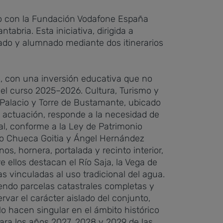
o con la Fundación Vodafone España
abria. Esta iniciativa, dirigida a
rado y alumnado mediante dos itinerarios
, con una inversión educativa que no
 el curso 2025–2026.
Cultura, Turismo y
 Palacio y Torre de Bustamante, ubicado
a actuación, responde a la necesidad de
al, conforme a la Ley de Patrimonio
do Chueca Goitia y Ángel Hernández
nos, hornera, portalada y recinto interior,
e ellos destacan el Río Saja, la Vega de
as vinculadas al uso tradicional del agua.
uyendo parcelas catastrales completas y
var el carácter aislado del conjunto,
lo hacen singular en el ámbito histórico
ra los años 2027, 2028 y 2029 de las