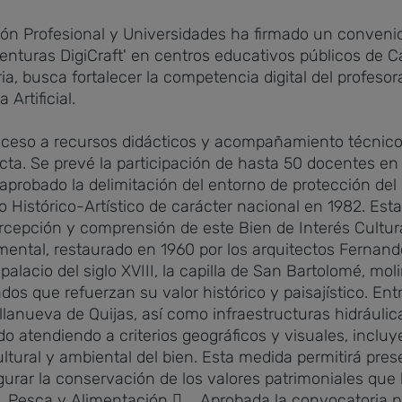
n Profesional y Universidades ha firmado un conveni
turas DigiCraft' en centros educativos públicos de Cant
a, busca fortalecer la competencia digital del profeso
 Artificial.
acceso a recursos didácticos y acompañamiento técnico
cta. Se prevé la participación de hasta 50 docentes en
probado la delimitación del entorno de protección del
Histórico-Artístico de carácter nacional en 1982. Est
rcepción y comprensión de este Bien de Interés Cultur
ntal, restaurado en 1960 por los arquitectos Fernan
palacio del siglo XVIII, la capilla de San Bartolomé, moli
s que refuerzan su valor histórico y paisajístico. Entr
llanueva de Quijas, así como infraestructuras hidráulic
ado atendiendo a criterios geográficos y visuales, incl
ural y ambiental del bien. Esta medida permitirá preser
gurar la conservación de los valores patrimoniales que 
a, Pesca y Alimentación
 Aprobada la convocatoria pa