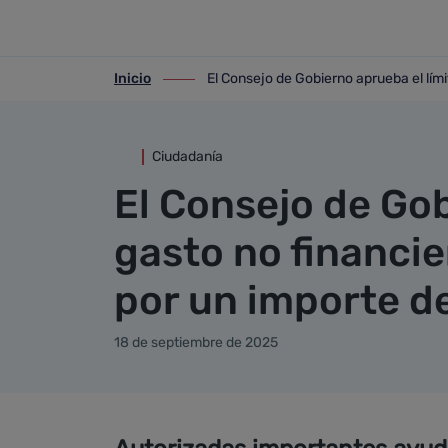
Detalle noticia
Saltar al contenido principal
Inicio
El Consejo de Gobierno aprueba el lími
ir-a inicio
ir-a El Consejo de Gobierno aprueba el l
Ciudadanía
El Consejo de Gob
gasto no financie
por un importe d
18 de septiembre de 2025