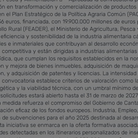
n en transformación y comercialización de productos a
n el Plan Estratégico de la Política Agraria Común (P
 euros, financiada, con 19.900.000 millones de euros 
llo Rural (FEADER), el Ministerio de Agricultura, Pesca
 eficiencia y sostenibilidad de la industria alimentaria 
es e inmateriales que contribuyan al desarrollo económ
mpetitiva y están dirigidas a industrias alimentarias 
rídica, que cumplan los requisitos establecidos en la no
n y mejora de bienes inmuebles, adquisición de maquin
ón, y adquisición de patentes y licencias. La intensida
La convocatoria establece criterios de valoración como 
rgética y la viabilidad técnica, con un umbral mínimo d
solicitudes estará abierto hasta el 31 de marzo de 2027,
a medida refuerza el compromiso del Gobierno de Cantabr
cación eficaz de los fondos europeos.
Industria, Empleo
 de subvenciones para el año 2025 destinada al desarro
 iniciativa se enmarca en la oferta formativa asociada
es detectadas en los itinerarios personalizados de inse