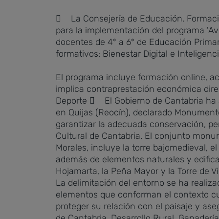
 La Consejería de Educación, Formació
para la implementación del programa 'Aven
docentes de 4º a 6º de Educación Primari
formativos: Bienestar Digital e Inteligencia
El programa incluye formación online, 
implica contraprestación económica dire
Deporte
 El Gobierno de Cantabria ha a
en Quijas (Reocín), declarado Monumento 
garantizar la adecuada conservación, pe
Cultural de Cantabria.
El conjunto monume
Morales, incluye la torre bajomedieval, el 
además de elementos naturales y edificado
Hojamarta, la Peña Mayor y la Torre de Vi
La delimitación del entorno se ha realiz
elementos que conforman el contexto cult
proteger su relación con el paisaje y ase
de Cantabria.
Desarrollo Rural, Ganaderí