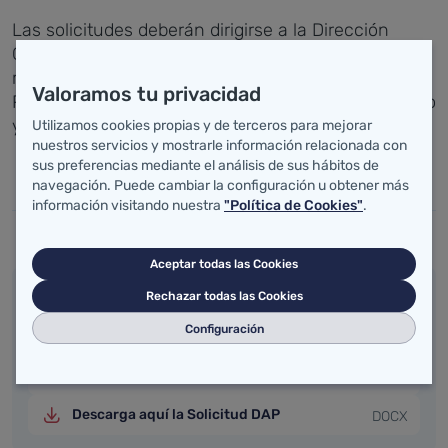
Las solicitudes deberán dirigirse a la Dirección
General de la Consejería de Salud competente en
materia de formación - Dirección General de
Valoramos tu privacidad
Planificación, Ordenación, Gestión del conocimiento
y Salud Digital.
Utilizamos cookies propias y de terceros para mejorar
nuestros servicios y mostrarle información relacionada con
sus preferencias mediante el análisis de sus hábitos de
navegación. Puede cambiar la configuración u obtener más
información visitando nuestra
"Política de Cookies"
.
Categoría:
Profesionales
Aceptar todas las Cookies
Anexos: Solicitud DAP y Certificado de Experiencia
Rechazar todas las Cookies
Profesional
Configuración
Descarga aquí el Anexo certificado
DOCX
experiencia profesional
Descarga aquí la Solicitud DAP
DOCX