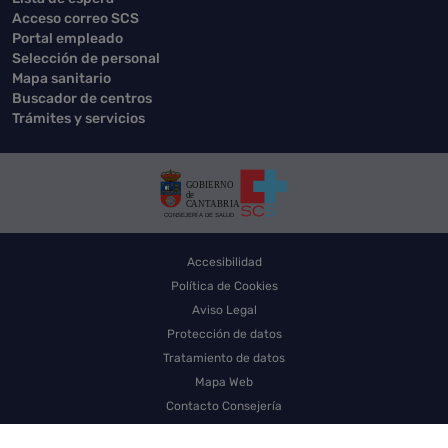
Acceso correo SCS
Portal empleado
Selección de personal
Mapa sanitario
Buscador de centros
Trámites y servicios
Accesibilidad
Política de Cookies
Aviso Legal
Protección de datos
Tratamiento de datos
Mapa Web
Contacto Consejería
Contacto SCS