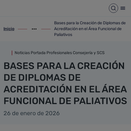
Detalle noticia
Saltar al contenido principal
Abrir b
Abr
Bases para la Creación de Diplomas de
Inicio
Acreditación en el Área Funcional de
ir-a inicio
Mostrar opciones del camino de migas
ir-a Bases para la Creación de Diplomas d
Paliativos
Noticias Portada Profesionales Consejería y SCS
BASES PARA LA CREACIÓN
DE DIPLOMAS DE
ACREDITACIÓN EN EL ÁREA
FUNCIONAL DE PALIATIVOS
26 de enero de 2026