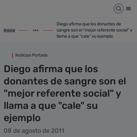
Detalle noticia
Saltar al contenido principal
Abrir b
Abr
Diego afirma que los donantes de
Inicio
sangre son el "mejor referente social" y
ir-a inicio
Mostrar opciones del camino de migas
ir-a Diego afirma que los donantes de san
llama a que "cale" su ejemplo
Noticias Portada
Diego afirma que los
donantes de sangre son el
"mejor referente social" y
llama a que "cale" su
ejemplo
08 de agosto de 2011