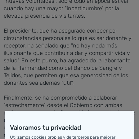
"nuevas voluntades", sobre todo en época estival
cuando hay una mayor "incertidumbre" por la
elevada presencia de visitantes.
El presidente, que ha asegurado conocer por
circunstancias personales lo que es ser donante y
receptor, ha señalado que "no hay nada más
ilusionante que contribuir a dar y compartir vida y
salud". En este punto, ha agradecido la labor tanto
de la Hermandad como del Banco de Sangre y
Tejidos, que permiten que esa generosidad de los
donantes sea además "útil".
Finalmente, se ha comprometido a colaborar
"estrechamente" desde el Gobierno con ambas
entidades para que la Comunidad, que actualmente
es la tercera por índice de donaciones, siga
Valoramos tu privacidad
ocupando una posición de liderazgo a nivel
nacional.
Utilizamos cookies propias y de terceros para mejorar