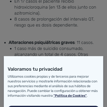
​En 17 casos el paciente recibió
hidroxicloroquina (en 13 de ellos junto con
azitromicina).
​8 casos de prolongación del intervalo QT,
riesgo que es dosis dependiente.
Alteraciones psiquiátricas graves
: 11 casos.
​1 caso más de suicidio consumado,
alcanzando un total de 4 casos. Otras
alteraciones psicóticas y/o de conducta.
8 de ellos con hidroxicloroquina.
Valoramos tu privacidad
En los primeros días de tratamiento, tanto en
Utilizamos cookies propias y de terceros para mejorar
pacientes con/sin antecedentes
nuestros servicios y mostrarle información relacionada con
psiquiátricos. La agresividad puede ser un
sus preferencias mediante el análisis de sus hábitos de
síntoma precoz alertante.
navegación. Puede cambiar la configuración u obtener más
información visitando nuestra
"Política de Cookies"
.
Alteraciones hepáticas graves
(hepatitis