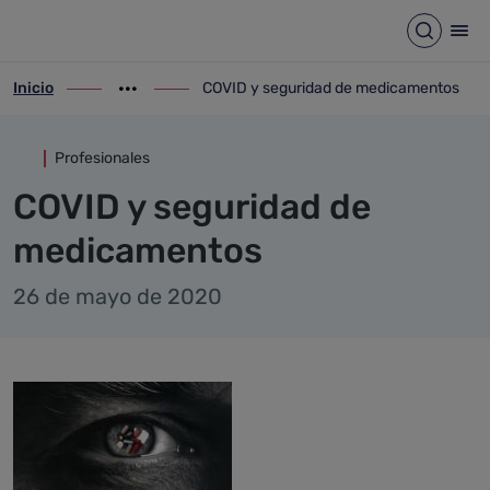
Detalle noticia
Saltar al contenido principal
Abrir b
Abr
Inicio
COVID y seguridad de medicamentos
ir-a inicio
Mostrar opciones del camino de migas
ir-a COVID y seguridad de medicamentos
Profesionales
COVID y seguridad de
medicamentos
26 de mayo de 2020