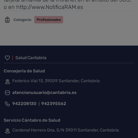
o en http://www.NotificaRAM.es
Categoría:
Profesionales
Inicio del pie de página
Salud Cantabria
Consejería de Salud
Federico Vial 13, 39009 Santander, Cantabria
atencionusuario@cantabria.es
942208130
942395562
Servicio Cántabro de Salud
Cardenal Herrera Oria, S/N 39011 Santander, Cantabria