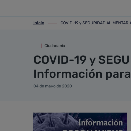
Detalle noticia
Saltar al contenido principal
Inicio
COVID-19 y SEGURIDAD ALIMENTARIA. 
ir-a inicio
ir-a COVID-19 y SEGURIDAD ALIMENTARIA
Ciudadanía
COVID-19 y SEG
Información para
04 de mayo de 2020