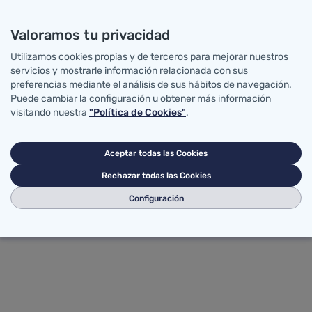
ción de nuevas actividades por algunas empresas para 
 sus procedimientos y, hoy más que nunca, deben 
Valoramos tu privacidad
ue ponen a disposición de la población.
Utilizamos cookies propias y de terceros para mejorar nuestros
ner un papel activo, tomando medidas para protegerse
servicios y mostrarle información relacionada con sus
noristas donde acuden a hacer la compra. La adopción 
preferencias mediante el análisis de sus hábitos de navegación.
s los eslabones de la cadena alimentaria, desde el prod
Puede cambiar la configuración u obtener más información
ticas de higiene de los alimentos contribuirá a m
visitando nuestra
"Política de Cookies"
.
Aceptar todas las Cookies
al documento COVID-19 Y SEGURIDAD ALIMENTARIA edit
Rechazar todas las Cookies
sumidores en relación con la seguridad alimentaria 
ntación publicada sobre el COVID-19 por el Ministeri
Configuración
 de Seguridad Alimentaria (EFSA), la Comisión Euro