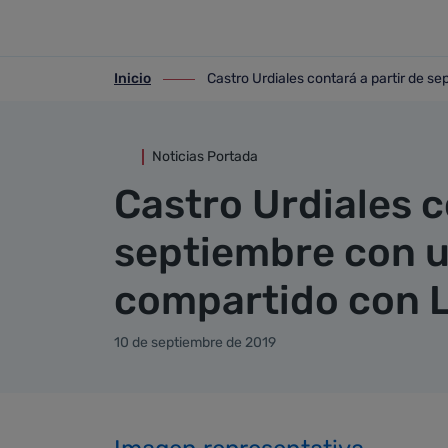
Detalle noticia
Saltar al contenido principal
Inicio
Castro Urdiales contará a partir de 
ir-a inicio
ir-a Castro Urdiales contará a partir 
Noticias Portada
Castro Urdiales c
septiembre con u
compartido con 
10 de septiembre de 2019