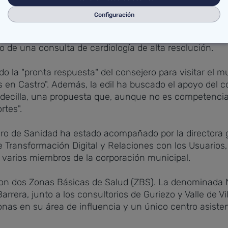
n.
Configuración
otolino irá ampliando paulatinamente las especialidad
ro de una consulta de cardiología de alta resolución.
 la "pronta respuesta" del consejero para visitar el mu
en Castro". Además, la edil ha buscado el apoyo del co
ldecilla, una propuesta que, aunque no es competencia
rtes".
jero de Sanidad ha estado acompañado por la directora 
de Transformación Digital y Relaciones con los Usuarios
 varios miembros de la corporación municipal.
con dos Zonas Básicas de Salud (ZBS). La denominada N
arrera, junto a los consultorios de Guriezo y Valle de V
nas en su área de influencia y un único centro asistenc