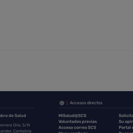
Accesos directos
abro de Salud
MiSalud@SCS
Solicit
Voluntades previas
Su opi
errera Oria, S/N
Acceso correo SCS
Portal
ander, Cantabria