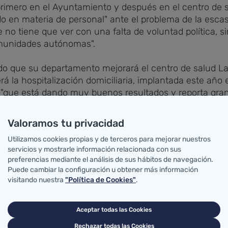
imero en el Ayuntamiento y después en el centro de sal
do en materia de personal" ante el problema de la esca
no tiene que ver con una falta de voluntad política, s
omunidades autónomas".
do que su departamento mejorará el centro de salud La
rá la hospitalización domiciliaria, implantada este año
 "que está dando muy buenos resultados y reporta gran
Valoramos tu privacidad
 tiene una gran población flotante y, aunque la planifi
Utilizamos cookies propias y de terceros para mejorar nuestros
no vive en una realidad ajena a esta circunstancia". Por 
servicios y mostrarle información relacionada con sus
 dos profesionales de refuerzo, "una dotación extraor
preferencias mediante el análisis de sus hábitos de navegación.
Puede cambiar la configuración u obtener más información
visitando nuestra
"Política de Cookies"
.
l País Vasco
Aceptar todas las Cookies
ección General de Transformación Digital trabaja en la 
Vasco de Salud) para que los profesionales de ambos ten
Rechazar todas las Cookies