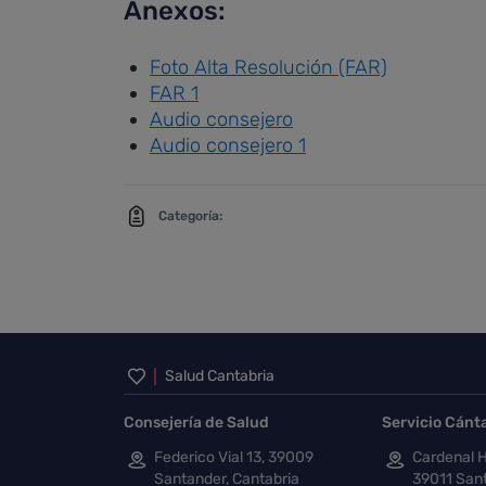
Anexos:
Foto Alta Resolución (FAR)
FAR 1
Audio consejero
Audio consejero 1
Categoría:
Inicio del pie de página
Salud Cantabria
Consejería de Salud
Servicio Cánt
Federico Vial 13, 39009
Cardenal H
Santander, Cantabria
39011 Sant