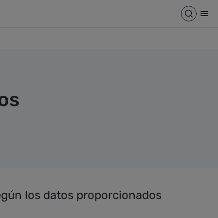
Abrir b
Abr
vos
según los datos proporcionados