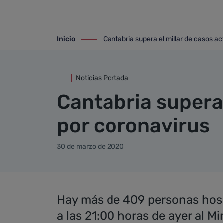
Detalle noticia
Saltar al contenido principal
Inicio
Cantabria supera el millar de casos ac
ir-a inicio
ir-a Cantabria supera el millar de casos
Noticias Portada
Cantabria supera 
por coronavirus
30 de marzo de 2020
Hay más de 409 personas hospi
a las 21:00 horas de ayer al M