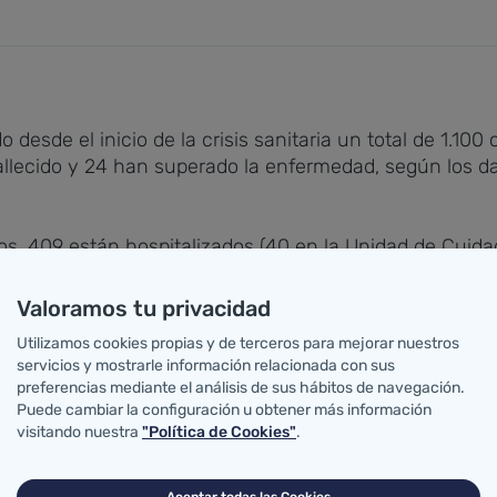
desde el inicio de la crisis sanitaria un total de 1.100
llecido y 24 han superado la enfermedad, según los da
, 409 están hospitalizados (40 en la Unidad de Cuidado
Valoramos tu privacidad
188 casos confirmados de personas de residencias de m
Utilizamos cookies propias y de terceros para mejorar nuestros
servicios y mostrarle información relacionada con sus
preferencias mediante el análisis de sus hábitos de navegación.
ntran distribuidas en los hospitales cántabros de la s
Puede cambiar la configuración u obtener más información
n la Unidad de Cuidados Intensivos); 106 en el Hospital 
visitando nuestra
"Política de Cookies"
.
les); 66 en el Hospital de Laredo y 14 en el Hospital 