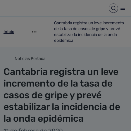
Detalle noticia
Saltar al contenido principal
Abrir b
Abr
Cantabria registra un leve incremento
de la tasa de casos de gripe y prevé
Inicio
ir-a inicio
Mostrar opciones del camino de migas
ir-a Cantabria registra un leve increment
estabilizar la incidencia de la onda
epidémica
Noticias Portada
Cantabria registra un leve
incremento de la tasa de
casos de gripe y prevé
estabilizar la incidencia de
la onda epidémica
11 de febrero de 2020