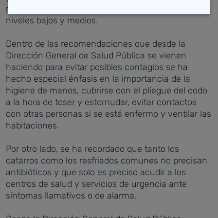
resto de comunidades autónomas ha alcanzado
niveles bajos y medios.
Dentro de las recomendaciones que desde la
Dirección General de Salud Pública se vienen
haciendo para evitar posibles contagios se ha
hecho especial énfasis en la importancia de la
higiene de manos, cubrirse con el pliegue del codo
a la hora de toser y estornudar, evitar contactos
con otras personas si se está enfermo y ventilar las
habitaciones.
Por otro lado, se ha recordado que tanto los
catarros como los resfriados comunes no precisan
antibióticos y que solo es preciso acudir a los
centros de salud y servicios de urgencia ante
síntomas llamativos o de alarma.