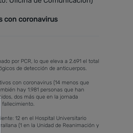
to: Oficina de Comunicación)
ás con coronavirus
do por PCR, lo que eleva a 2.691 el total
lógicos de detección de anticuerpos.
ctivos con coronavirus (14 menos que
 También hay 1.981 personas que han
cidos, dos más que en la jornada
 fallecimiento.
ente: 12 en el Hospital Universitario
rrallana (1 en la Unidad de Reanimación y