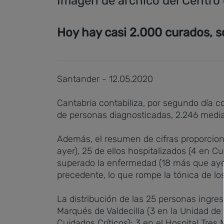
Imagen de archico del Centro 
Hoy hay casi 2.000 curados, s
Santander - 12.05.2020
Cantabria contabiliza, por segundo día c
de personas diagnosticadas, 2.246 median
Además, el resumen de cifras proporcion
ayer), 25 de ellos hospitalizados (4 en 
superado la enfermedad (18 más que ayer)
precedente, lo que rompe la tónica de lo
La distribución de las 25 personas ingresa
Marqués de Valdecilla (3 en la Unidad de
Cuidados Críticos); 3 en el Hospital Tres 