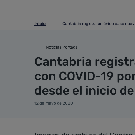
Detalle noticia
Saltar al contenido principal
Inicio
Cantabria registra un único caso nuev
ir-a inicio
ir-a Cantabria registra un único caso 
Noticias Portada
Cantabria regist
con COVID-19 por
desde el inicio d
12 de mayo de 2020