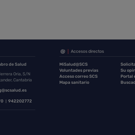
Accesos directos
abro de Salud
MiSalud@SCS
Solicit
Voluntades previas
Su opi
errera Oria, S/N
Acceso correo SCS
Portal
ander, Cantabria
Mapa sanitario
Buscad
g@scsalud.es
70
942202772