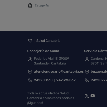
Categoría:
Inicio del pie de página
Salud Cantabria
Consejería de Salud
Servicio Cánt
Federico Vial 13, 39009
Cardenal H
Santander, Cantabria
39011 Sant
atencionusuario@cantabria.es
buzgen.d
942208130
942395562
9422027
Toda la actualidad de Salud
Cantabria en las redes sociales.
¡Síguenos!