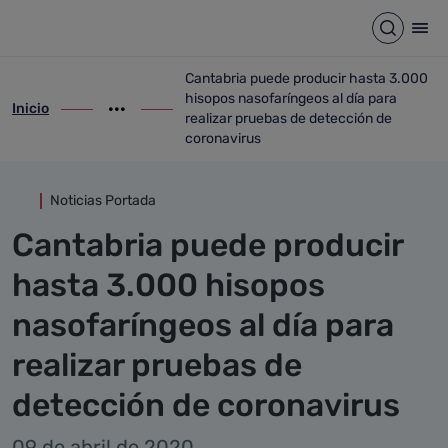
Detalle noticia
Saltar al contenido principal
Abrir b
Abr
Cantabria puede producir hasta 3.000
hisopos nasofaríngeos al día para
Inicio
ir-a inicio
Mostrar opciones del camino de migas
ir-a Cantabria puede producir hasta 3.00
realizar pruebas de detección de
coronavirus
Noticias Portada
Cantabria puede producir
hasta 3.000 hisopos
nasofaríngeos al día para
realizar pruebas de
detección de coronavirus
09 de abril de 2020